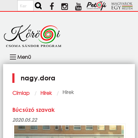
Ugrás a tartalomra
Keresés
Fő
Menü
navigáció
nagy.dora
Morzsa
Current:
Hírek
Címlap
Hírek
Búcsúzó szavak
2020.05.22