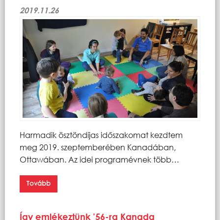
2019.11.26
Harmadik ösztöndíjas időszakomat kezdtem
meg 2019. szeptemberében Kanadában,
Ottawában. Az idei programévnek több…
Tovább
Így emlékeztünk ’56-ra Kanada