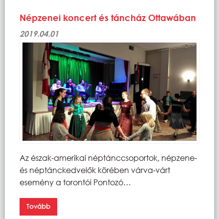
Népzenei koncert és táncház Ottawában
2019.04.01
Az észak-amerikai néptánccsoportok, népzene-
és néptánckedvelők körében várva-várt
esemény a torontói Pontozó…
Tovább