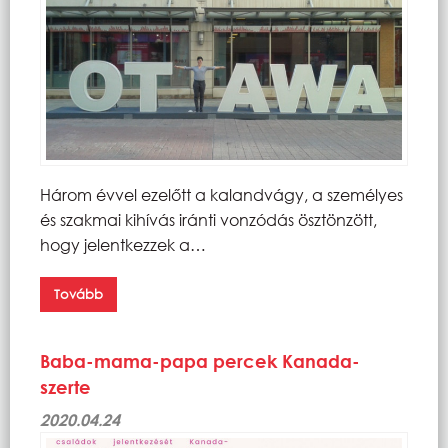
Három évvel ezelőtt a kalandvágy, a személyes
és szakmai kihívás iránti vonzódás ösztönzött,
hogy jelentkezzek a…
Tovább
Baba-mama-papa percek Kanada-
szerte
2020.04.24