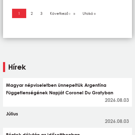
Oldalszámozás
Jelenlegi oldal
1
Oldal
2
Oldal
3
Következő oldal
Következő ›
Utolsó oldal
Utolsó »
Hírek
Magyar népviseletben ünnepeltük Argentína
Függetlenségének Napját Coronel Du Gratyban
2026.08.03
Július
2026.08.03
Péntek délután az idősotthonban