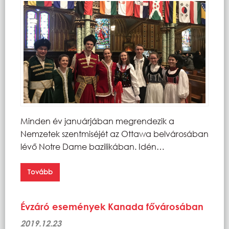
Minden év januárjában megrendezik a
Nemzetek szentmiséjét az Ottawa belvárosában
lévő Notre Dame bazilikában. Idén…
Tovább
Évzáró események Kanada fővárosában
2019.12.23