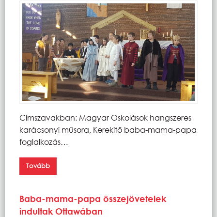
Címszavakban: Magyar Oskolások hangszeres
karácsonyi műsora, Kerekítő baba-mama-papa
foglalkozás…
Tovább
Baba-mama-papa összejövetelek
indultak Ottawában