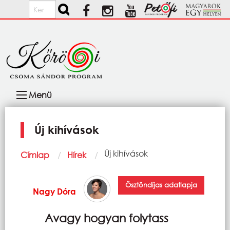
Ugrás a tartalomra
Keresés
Fő
Menü
navigáció
Új kihívások
Morzsa
Current:
Új kihívások
Címlap
Hírek
Ösztöndíjas adatlapja
Nagy Dóra
Avagy hogyan folytass