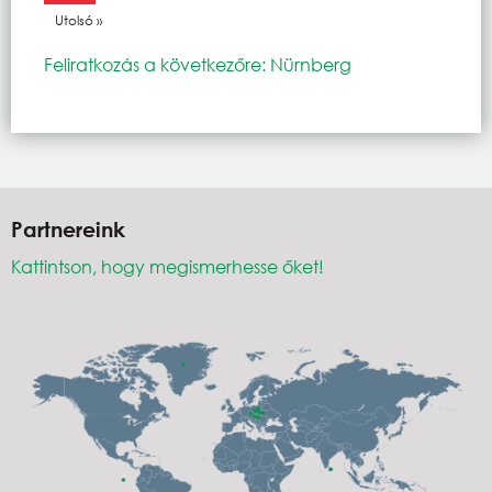
Utolsó oldal
Utolsó »
Feliratkozás a következőre: Nürnberg
Partnereink
Kattintson, hogy megismerhesse őket!