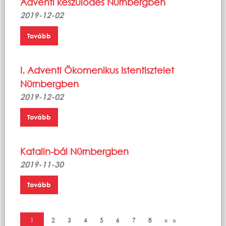
Adventi készülődés Nürnbergben
2019-12-02
Tovább
I. Adventi Ökomenikus Istentisztelet
Nürnbergben
2019-12-02
Tovább
Katalin-bál Nürnbergben
2019-11-30
Tovább
Oldalszámozás
Jelenlegi oldal
1
Oldal
2
Oldal
3
Oldal
4
Oldal
5
Oldal
6
Oldal
7
Oldal
8
Következő oldal
››