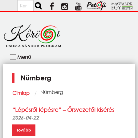
Ugrás a tartalomra
Keresés
Fő
Menü
navigáció
Nürnberg
Morzsa
Current:
Nürnberg
Címlap
“Lépésről lépésre” – Őrsvezetői kísérés
2026-04-22
Tovább