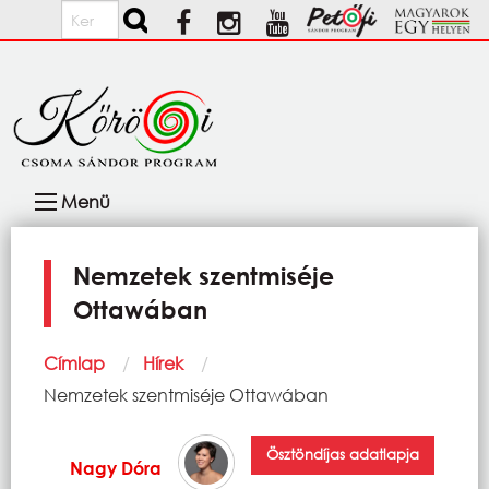
Ugrás a tartalomra
Keresés
Fő
Menü
navigáció
Nemzetek szentmiséje
Ottawában
Morzsa
Címlap
Hírek
Current:
Nemzetek szentmiséje Ottawában
Ösztöndíjas adatlapja
Nagy Dóra