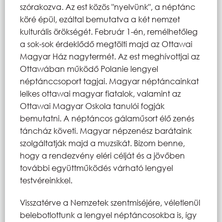
szórakozva. Az est közös "nyelvünk", a néptánc
köré épül, ezáltal bemutatva a két nemzet
kulturális örökségét. Február 1-én, remélhetőleg
a sok-sok érdeklődő megtölti majd az Ottawai
Magyar Ház nagytermét. Az est meghívottjai az
Ottawában működő Polanie lengyel
néptánccsoport tagjai. Magyar néptáncainkat
lelkes ottawai magyar fiatalok, valamint az
Ottawai Magyar Oskola tanulói fogják
bemutatni. A néptáncos gálaműsort élő zenés
táncház követi. Magyar népzenész barátaink
szolgáltatják majd a muzsikát. Bízom benne,
hogy a rendezvény eléri célját és a jövőben
további együttműködés várható lengyel
testvéreinkkel.
Visszatérve a Nemzetek szentmiséjére, véletlenül
belebotlottunk a lengyel néptáncosokba is, így