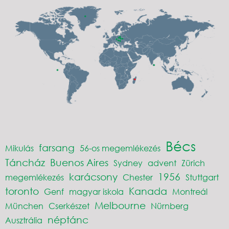
Bécs
farsang
Mikulás
56-os megemlékezés
Táncház
Buenos Aires
Sydney
advent
Zürich
karácsony
1956
megemlékezés
Chester
Stuttgart
toronto
Kanada
Genf
magyar iskola
Montreál
Melbourne
München
Cserkészet
Nürnberg
néptánc
Ausztrália