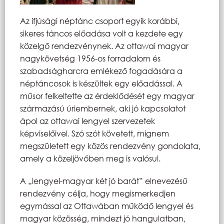
Az ifjúsági néptánc csoport egyik korábbi,
sikeres táncos előadása volt a kezdete egy
közelgő rendezvénynek. Az ottawai magyar
nagykövetség 1956-os forradalom és
szabadságharcra emlékező fogadására a
néptáncosok is készültek egy előadással. A
műsor felkeltette az érdeklődését egy magyar
származású úriembernek, aki jó kapcsolatot
ápol az ottawai lengyel szervezetek
képviselőivel. Szó szót követett, mígnem
megszületett egy közös rendezvény gondolata,
amely a közeljövőben meg is valósul.
A „lengyel-magyar két jó barát” elnevezésű
rendezvény célja, hogy megismerkedjen
egymással az Ottawában működő lengyel és
magyar közösség, mindezt jó hangulatban,