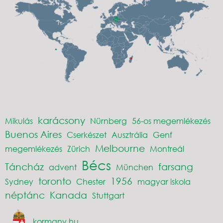
karácsony
Mikulás
Nürnberg
56-os megemlékezés
Buenos Aires
Cserkészet
Ausztrália
Genf
Melbourne
megemlékezés
Zürich
Montreál
Bécs
Táncház
farsang
advent
München
toronto
1956
Sydney
Chester
magyar iskola
néptánc
Kanada
Stuttgart
kormany.hu