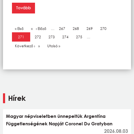
Tovább
Oldalszámozás
Első oldal
« Első
Előző oldal
‹ Előző
…
Oldal
267
Oldal
268
Oldal
269
Oldal
270
Jelenlegi oldal
271
Oldal
272
Oldal
273
Oldal
274
Oldal
275
…
Következő oldal
Következő ›
Utolsó oldal
Utolsó »
Hírek
Magyar népviseletben ünnepeltük Argentína
Függetlenségének Napját Coronel Du Gratyban
2026.08.03