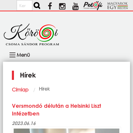
Ugrás a tartalomra
Keresés
Fő
Menü
navigáció
Hírek
Morzsa
Current:
Hírek
Címlap
Versmondó délután a Helsinki Liszt
Intézetben
2023.06.16