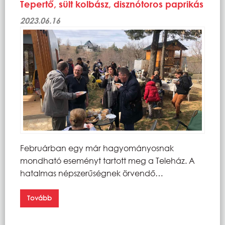
Tepertő, sült kolbász, disznótoros paprikás
2023.06.16
Februárban egy már hagyományosnak
mondható eseményt tartott meg a Teleház. A
hatalmas népszerűségnek örvendő…
Tovább