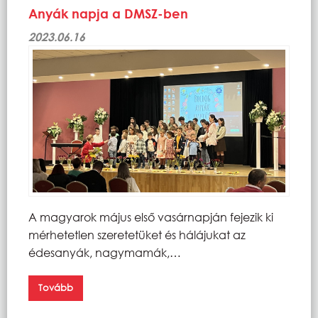
Anyák napja a DMSZ-ben
2023.06.16
A magyarok május első vasárnapján fejezik ki
mérhetetlen szeretetüket és hálájukat az
édesanyák, nagymamák,…
Tovább