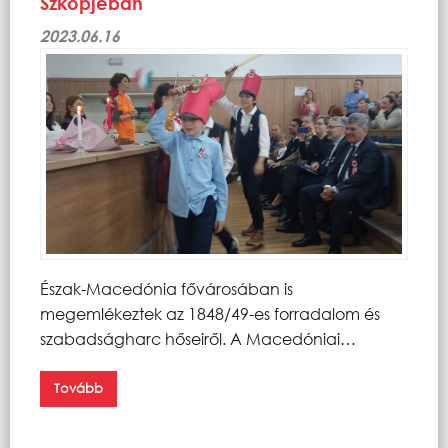
Szkopjéban
2023.06.16
Észak-Macedónia fővárosában is
megemlékeztek az 1848/49-es forradalom és
szabadságharc hőseiről. A Macedóniai…
Tovább