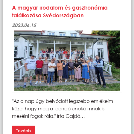
A magyar irodalom és gasztronómia
találkozása Svédországban
2023.06.15
"Az a nap úgy beivódott legszebb emlékeim
közé, hogy még a leendő unokáimnak is
mesélni fogok róla." írta Gajdó…
Tovább