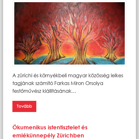
A zürichi és környékbeli magyar közösség lelkes
tagjának számító Farkas Miron Orsolya
festőművész kiállításának…
Tovább
Ökumenikus istentisztelet és
emlékünnepély Zürichben