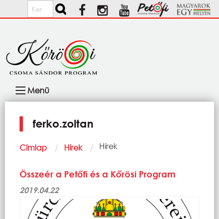
Ugrás a tartalomra
Keresés
Fő
Menü
navigáció
ferko.zoltan
Morzsa
Current:
Hírek
Címlap
Hírek
Összeér a Petőfi és a Kőrösi Program
2019.04.22