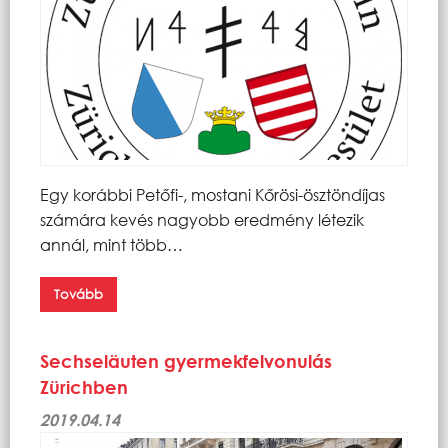
Egy korábbi Petőfi-, mostani Kőrösi-ösztöndíjas
számára kevés nagyobb eredmény létezik
annál, mint több…
Tovább
Sechseläuten gyermekfelvonulás
Zürichben
2019.04.14