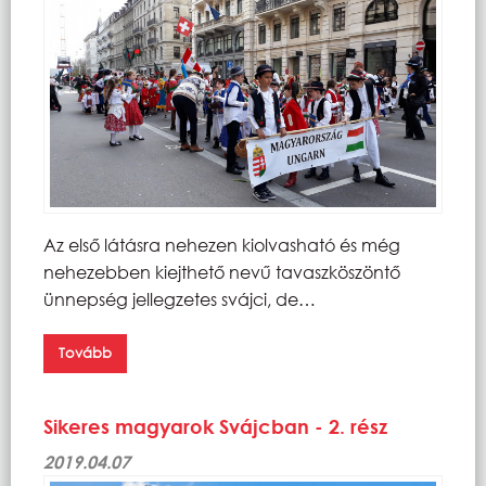
Az első látásra nehezen kiolvasható és még
nehezebben kiejthető nevű tavaszköszöntő
ünnepség jellegzetes svájci, de…
Tovább
Sikeres magyarok Svájcban - 2. rész
2019.04.07