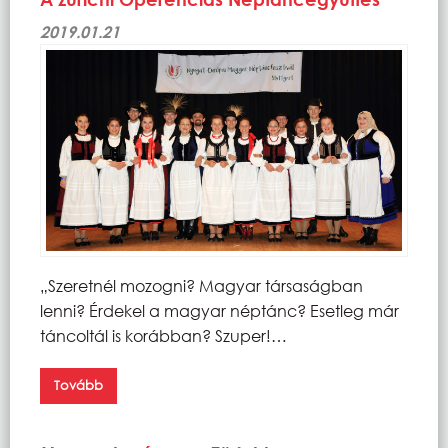
2019.01.21
„Szeretnél mozogni? Magyar társaságban
lenni? Érdekel a magyar néptánc? Esetleg már
táncoltál is korábban? Szuper!…
Tovább