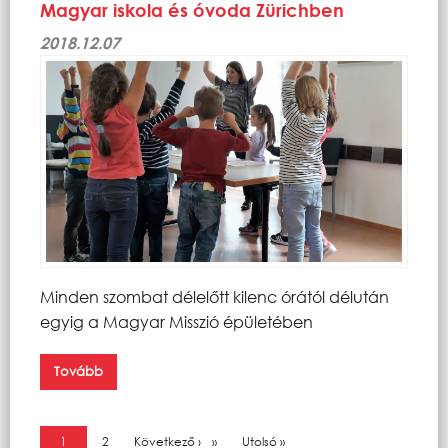
Magyar iskola és óvoda Zürichben
2018.12.07
Minden szombat délelőtt kilenc órától délután
egyig a Magyar Misszió épületében
Tovább
Oldalszámozás
Jelenlegi oldal
1
Oldal
2
Következő oldal
Következő ›
Utolsó oldal
Utolsó »