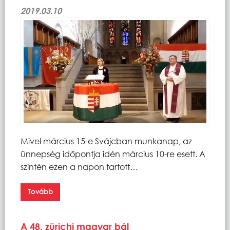
2019.03.10
Mivel március 15-e Svájcban munkanap, az
ünnepség időpontja idén március 10-re esett. A
szintén ezen a napon tartott…
Tovább
A 48. zürichi magyar bál