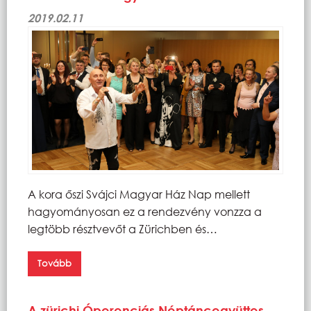
2019.02.11
A kora őszi Svájci Magyar Ház Nap mellett
hagyományosan ez a rendezvény vonzza a
legtöbb résztvevőt a Zürichben és…
Tovább
A zürichi Óperenciás Néptáncegyüttes