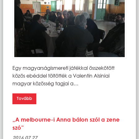
Egy magyarságismereti játékkal összekötött
közös ebéddel töltötték a Valentín Alsiniai
magyar közösség tagjai a…
Tovább
„A melbourne-i Anna bálon szól a zene
szó”
2016.07.27