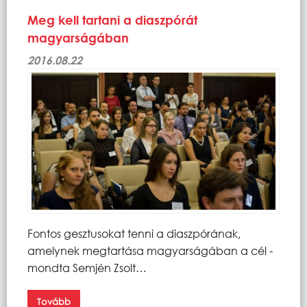
Meg kell tartani a diaszpórát
magyarságában
2016.08.22
Fontos gesztusokat tenni a diaszpórának,
amelynek megtartása magyarságában a cél -
mondta Semjén Zsolt…
Tovább