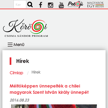
Ugrás a tartalomra
Keresés
Fő
Menü
navigáció
Hírek
Morzsa
Current:
Hírek
Címlap
Méltóképpen ünnepelték a chilei
magyarok Szent István király ünnepét
2016.08.23