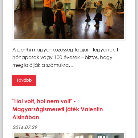
A perthi magyar közösség tagjai – legyenek 1
hónaposak vagy 100 évesek – biztos, hogy
megtalálják a számukra…
Tovább
"Hol volt, hol nem volt" -
Magyarságismereti játék Valentín
Alsinában
2016.07.29