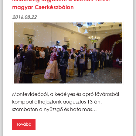
magyar Cserkészbálon
2016.08.22
Montevideóból, a kedélyes és apró fővárosból
komppal áthajóztunk augusztus 13-án,
szombaton a nyüzsgő és hatalmas…
Tovább