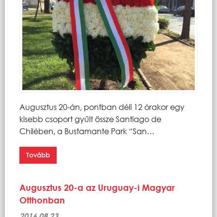
Augusztus 20-án, pontban déli 12 órakor egy
kisebb csoport gyűlt össze Santiago de
Chilében, a Bustamante Park “San…
Tovább
Augusztus 20-a az Uruguay-i Magyar
Otthonban
2016.08.23