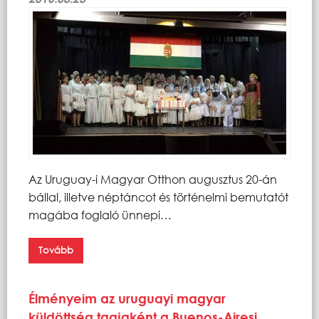
Az Uruguay-i Magyar Otthon augusztus 20-án
bállal, illetve néptáncot és történelmi bemutatót
magába foglaló ünnepi…
Tovább
Élményeim az uruguayi magyar
küldöttség tagjaként a Buenos-Airesi