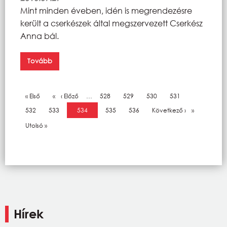
Mint minden éveben, idén is megrendezésre
került a cserkészek által megszervezett Cserkész
Anna bál.
Tovább
Oldalszámozás
Első oldal
« Első
Előző oldal
‹ Előző
…
Oldal
528
Oldal
529
Oldal
530
Oldal
531
Oldal
532
Oldal
533
Jelenlegi oldal
534
Oldal
535
Oldal
536
Következő oldal
Következő ›
Utolsó oldal
Utolsó »
Hírek