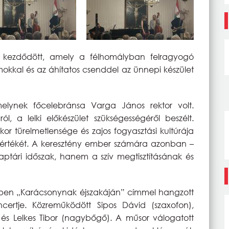
 kezdődött, amely a félhomályban felragyogó
mokkal és az áhítatos csenddel az ünnepi készület
melynek főcelebránsa Varga János rektor volt.
ól, a lelki előkészület szükségességéről beszélt.
or türelmetlensége és zajos fogyasztási kultúrája
s értékét. A keresztény ember számára azonban –
tári időszak, hanem a szív megtisztításának és
ben „Karácsonynak éjszakáján” címmel hangzott
ertje. Közreműködött Sipos Dávid (szaxofon),
és Lelkes Tibor (nagybőgő). A műsor válogatott