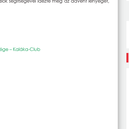
lok segítségével idézte meg az advent lényegét,
ége – Kaláka-Club