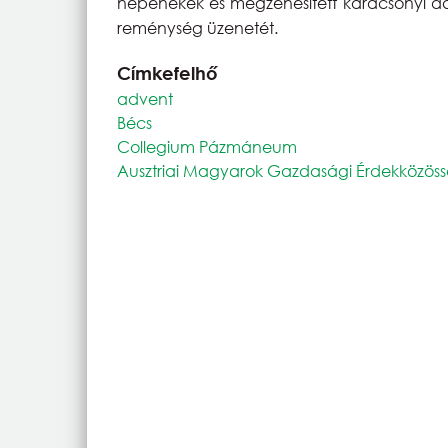
népénekek és megzenésített karácsonyi da
reménység üzenetét.
Címkefelhő
advent
Bécs
Collegium Pázmáneum
Ausztriai Magyarok Gazdasági Érdekközöss