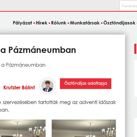
Keresés
Pályázat
Hírek
Rólunk
Munkatársak
Ösztöndíjasok
ja a Pázmáneumban
ja a Pázmáneumban
Ösztöndíjas adatlapja
Krutzler Bálint
 szervezésében tartották meg az adventi időszak
ban.