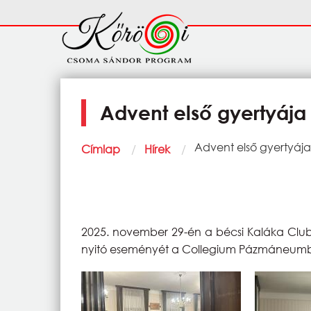
Ugrás a tartalomra
Fő
navigáció
Advent első gyertyá
Morzsa
Current:
Advent első gyertyá
Címlap
Hírek
2025. november 29-én a bécsi Kaláka Club
nyitó eseményét a Collegium Pázmáneum