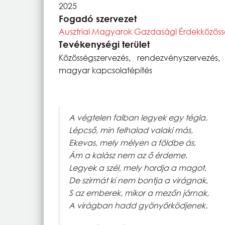
2025
Fogadó szervezet
Ausztriai Magyarok Gazdasági Érdekközöss
Tevékenységi terület
Közösségszervezés, rendezvényszervezés,
magyar kapcsolatépítés
A végtelen falban legyek egy tégla,
Lépcső, min felhalad valaki más,
Ekevas, mely mélyen a földbe ás,
Ám a kalász nem az ő érdeme.
Legyek a szél, mely hordja a magot,
De szirmát ki nem bontja a virágnak,
S az emberek, mikor a mezőn járnak,
A virágban hadd gyönyörködjenek.