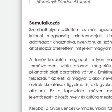
(Reményik Sándor: Akarom)
Bemutatkozás
Szombathelyen születtem és már egészen
külhoni magyarság mindennapjait, kihí
adottságait kihasználva, nyelvtanulási sz
ahol először átélhettem, mit jelent magyarna
A tanév kezdetén meglepett, milyen 
természetesen, szinte azonnal megtalál
pillanatok alatt barátokká váltunk. Emléks
felpezsdült az élet: a magyar diákok nev
osztrák iskolatársak figyelmét is, akik gy
alkotunk. Ez a tapasztalat mélyen me
jelentőségét, a közös nyelv és kultúra megta
Később, a Győri Bencés Gimnáziumban tölt