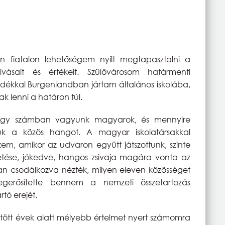
 fiatalon lehetőségem nyílt megtapasztalni a
vásait és értékeit. Szülővárosom határmenti
ándékkal Burgenlandban jártam általános iskolába,
k lenni a határon túl.
nagy számban vagyunk magyarok, és mennyire
juk a közös hangot. A magyar iskolatársakkal
zem, amikor az udvaron együtt játszottunk, szinte
etése, jókedve, hangos zsivaja magára vonta az
akran csodálkozva nézték, milyen eleven közösséget
gerősítette bennem a nemzeti összetartozás
rtó erejét.
ött évek alatt mélyebb értelmet nyert számomra