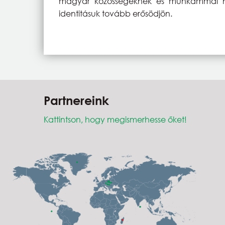
magyar közösségeknek és munkámmal hozz
identitásuk tovább erősödjön.
Partnereink
Kattintson, hogy megismerhesse őket!