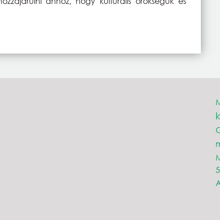
ájárulni ahhoz, hogy kulturális örökségük és
M
m
5
A