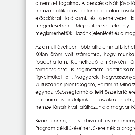
a nemzet fogalma. A bencés atyák jóvoltá
nemzetpolitikai és diplomáciai előadásoka
előadókkal találkozni, és személyesen i
megértésében. Meghatározó élményt j
megismerhettük Hazánk jelenlétét és a mag
Az elmúlt években több alkalommal is lehet
Külön öröm volt számomra, hogy munkám
fogadhattam. Kiemelkedő élményként őrz
tolmácsolással is segíthettem honfitársai
figyelmüket a „Magyarok Nagyasszonya
kultuszának jelentőségére, valamint Minds
egyház közösségformáló, lelki összetartó er
bármerre is induljunk – északra, délr
nemzettársainkkal találkozunk: a magyar kö
Bízom benne, hogy elhivatott és eredmény
Program célkitűzéseinek. Szeretnék a progra