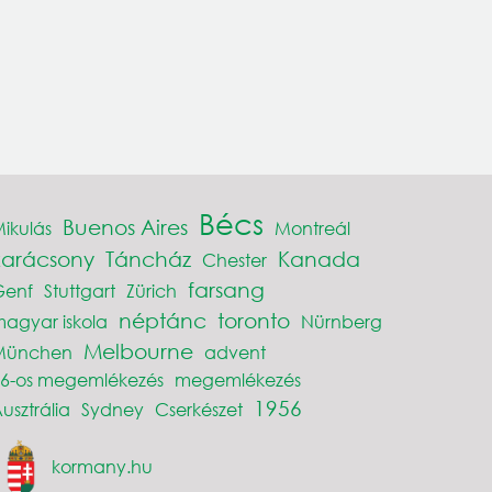
Bécs
Buenos Aires
ikulás
Montreál
karácsony
Táncház
Kanada
Chester
farsang
Genf
Stuttgart
Zürich
néptánc
toronto
agyar iskola
Nürnberg
Melbourne
München
advent
6-os megemlékezés
megemlékezés
1956
usztrália
Sydney
Cserkészet
kormany.hu