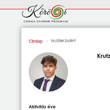
Ugrás a tartalomra
Fő
navigáció
Morzsa
Current:
krutzler.balint
Címlap
Krutz
Aktivitás éve