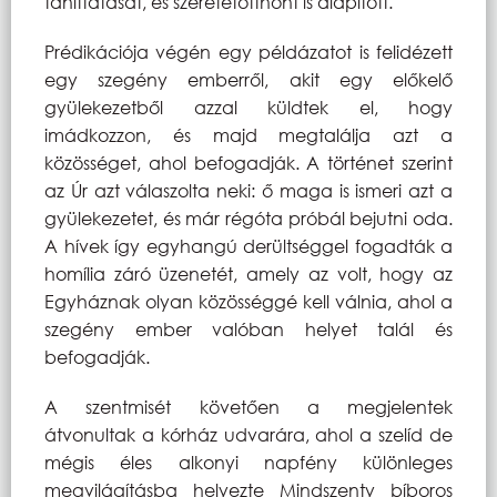
taníttatását, és szeretetotthont is alapított.
Prédikációja végén egy példázatot is felidézett
egy szegény emberről, akit egy előkelő
gyülekezetből azzal küldtek el, hogy
imádkozzon, és majd megtalálja azt a
közösséget, ahol befogadják. A történet szerint
az Úr azt válaszolta neki: ő maga is ismeri azt a
gyülekezetet, és már régóta próbál bejutni oda.
A hívek így egyhangú derültséggel fogadták a
homília záró üzenetét, amely az volt, hogy az
Egyháznak olyan közösséggé kell válnia, ahol a
szegény ember valóban helyet talál és
befogadják.
A szentmisét követően a megjelentek
átvonultak a kórház udvarára, ahol a szelíd de
mégis éles alkonyi napfény különleges
megvilágításba helyezte Mindszenty bíboros