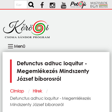
Ugrás a tartalomra
Keresés
Fő
Menü
navigáció
Defunctus adhuc loquitur -
Megemlékezés Mindszenty
József bíborosról
Morzsa
Címlap
Hírek
Current:
Defunctus adhuc loquitur - Megemlékezés
Mindszenty József bíborosról