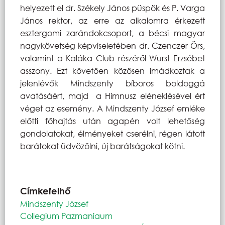
helyezett el dr. Székely János püspök és P. Varga
János rektor, az erre az alkalomra érkezett
esztergomi zarándokcsoport, a bécsi magyar
nagykövetség képviseletében dr. Czenczer Örs,
valamint a Kaláka Club részéről Wurst Erzsébet
asszony. Ezt követően közösen imádkoztak a
jelenlévők Mindszenty bíboros boldoggá
avatásáért, majd a Himnusz eléneklésével ért
véget az esemény. A Mindszenty József emléke
előtti főhajtás után agapén volt lehetőség
gondolatokat, élményeket cserélni, régen látott
barátokat üdvözölni, új barátságokat kötni.
Címkefelhő
Mindszenty József
Collegium Pazmaniaum