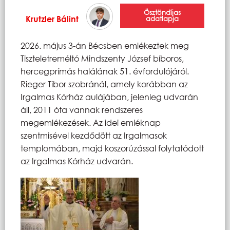
Ösztöndíjas
Krutzler Bálint
adatlapja
2026. május 3-án Bécsben emlékeztek meg
Tiszteletreméltó Mindszenty József bíboros,
hercegprímás halálának 51. évfordulójáról.
Rieger Tibor szobránál, amely korábban az
Irgalmas Kórház aulájában, jelenleg udvarán
áll, 2011 óta vannak rendszeres
megemlékezések. Az idei emléknap
szentmisével kezdődött az Irgalmasok
templomában, majd koszorúzással folytatódott
az Irgalmas Kórház udvarán.