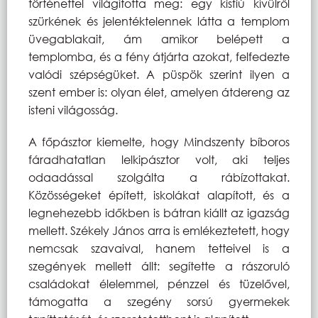
történettel világította meg: egy kisfiú kívülről
szürkének és jelentéktelennek látta a templom
üvegablakait, ám amikor belépett a
templomba, és a fény átjárta azokat, felfedezte
valódi szépségüket. A püspök szerint ilyen a
szent ember is: olyan élet, amelyen átdereng az
isteni világosság.
A főpásztor kiemelte, hogy Mindszenty bíboros
fáradhatatlan lelkipásztor volt, aki teljes
odaadással szolgálta a rábízottakat.
Közösségeket épített, iskolákat alapított, és a
legnehezebb időkben is bátran kiállt az igazság
mellett. Székely János arra is emlékeztetett, hogy
nemcsak szavaival, hanem tetteivel is a
szegények mellett állt: segítette a rászoruló
családokat élelemmel, pénzzel és tüzelővel,
támogatta a szegény sorsú gyermekek