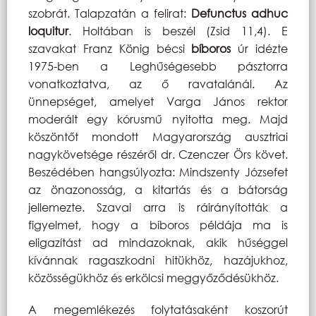
szobrát. Talapzatán a felirat:
Defunctus adhuc
loquitur
. Holtában is beszél (Zsid 11,4). E
szavakat Franz König bécsi
bíboros
úr idézte
1975-ben a Leghűségesebb pásztorra
vonatkoztatva, az ő ravatalánál. Az
ünnepséget, amelyet Varga János rektor
moderált egy kórusmű nyitotta meg. Majd
köszöntőt mondott Magyarország ausztriai
nagykövetsége részéről dr. Czenczer Örs követ.
Beszédében hangsúlyozta: Mindszenty Józsefet
az önazonosság, a kitartás és a bátorság
jellemezte. Szavai arra is ráirányították a
figyelmet, hogy a bíboros példája ma is
eligazítást ad mindazoknak, akik hűséggel
kívánnak ragaszkodni hitükhöz, hazájukhoz,
közösségükhöz és erkölcsi meggyőződésükhöz.
A megemlékezés folytatásaként koszorút