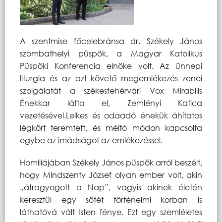
A szentmise főcelebránsa dr. Székely János
szombathelyi püspök, a Magyar Katolikus
Püspöki Konferencia elnöke volt. Az ünnepi
liturgia és az azt követő megemlékezés zenei
szolgálatát a székesfehérvári Vox Mirabilis
Énekkar látta el, Zemlényi Katica
vezetésével.Lelkes és odaadó énekük áhítatos
légkört teremtett, és méltó módon kapcsolta
egybe az imádságot az emlékezéssel.
Homíliájában Székely János püspök arról beszélt,
hogy Mindszenty József olyan ember volt, akin
„átragyogott a Nap”, vagyis akinek életén
keresztül egy sötét történelmi korban is
láthatóvá vált Isten fénye. Ezt egy szemléletes