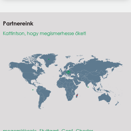
Partnereink
Kattintson, hogy megismerhesse őket!
megemlékezés
Stuttgart
Genf
Chester