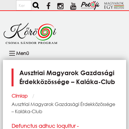
Ugrás a tartalomra
Keresés
Fő
Menü
navigáció
Ausztriai Magyarok Gazdasági
Érdekközössége – Kaláka-Club
Morzsa
Címlap
Current:
Ausztriai Magyarok Gazdasági Érdekközössége
– Kaláka-Club
Defunctus adhuc loquitur -