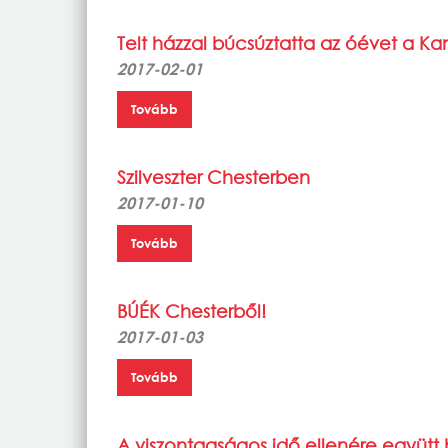
Telt házzal búcsúztatta az óévet a K
2017-02-01
Tovább
Szilveszter Chesterben
2017-01-10
Tovább
BÚÉK Chesterből!
2017-01-03
Tovább
A viszontagságos idő ellenére együtt