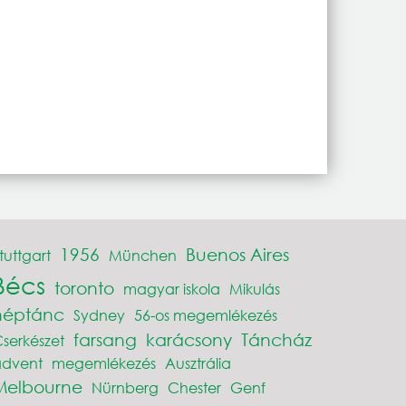
1956
Buenos Aires
tuttgart
München
Bécs
toronto
magyar iskola
Mikulás
néptánc
Sydney
56-os megemlékezés
farsang
karácsony
Táncház
serkészet
advent
megemlékezés
Ausztrália
Melbourne
Nürnberg
Chester
Genf