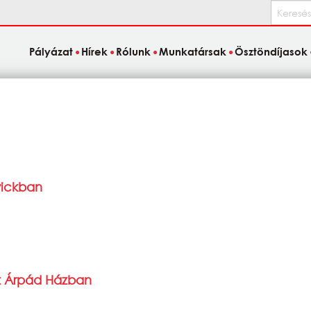
Keresés
Pályázat
Hírek
Rólunk
Munkatársak
Ösztöndíjasok
wickban
az Árpád Házban