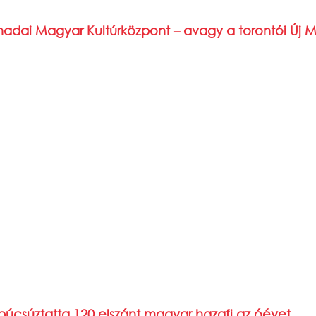
anadai Magyar Kultúrközpont – avagy a torontói Új 
 búcsúztatta 120 elszánt magyar hazafi az óévet