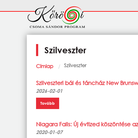
Ugrás a tartalomra
Fő
navigáció
Szilveszter
Morzsa
Current:
Szilveszter
Címlap
Szilveszteri bál és táncház New Bruns
2026-02-01
Tovább
Niagara Falls: Új évtized köszöntése 
2020-01-07