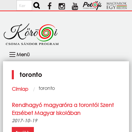
Ugrás a tartalomra
Keresés
Fő
Menü
navigáció
toronto
Morzsa
Current:
toronto
Címlap
Rendhagyó magyaróra a torontói Szent
Erzsébet Magyar Iskolában
2017-10-19