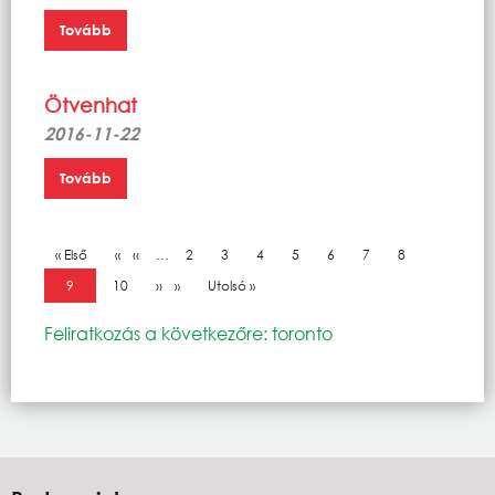
Tovább
Ötvenhat
2016-11-22
Tovább
Oldalszámozás
Első oldal
« Első
Előző oldal
‹‹
…
Oldal
2
Oldal
3
Oldal
4
Oldal
5
Oldal
6
Oldal
7
Oldal
8
Jelenlegi oldal
9
Oldal
10
Következő oldal
››
Utolsó oldal
Utolsó »
Feliratkozás a következőre: toronto