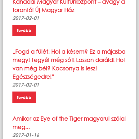
Kanadai Magyar Kultúrközpont – avagy a
torontói Új Magyar Ház
2017-02-01
Tovább
„Fogd a fülét! Hol a késem? Ez a májasba
megy! Tegyél még sót! Lassan daráld! Hol
van még bél? Kocsonya is lesz!
Egészségedre!”
2017-02-01
Tovább
Amikor az Eye of the Tiger magyarul szólal
meg...
2017-01-16