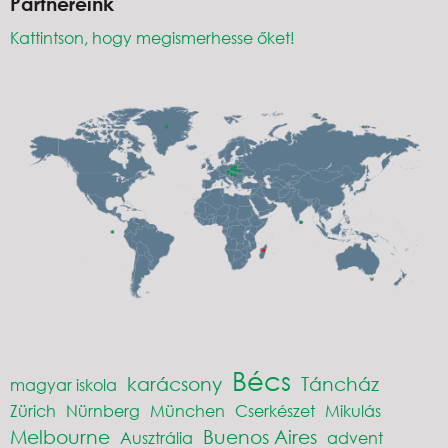
Partnereink
Kattintson, hogy megismerhesse őket!
Bécs
karácsony
Táncház
magyar iskola
Zürich
Nürnberg
München
Cserkészet
Mikulás
Melbourne
Buenos Aires
Ausztrália
advent