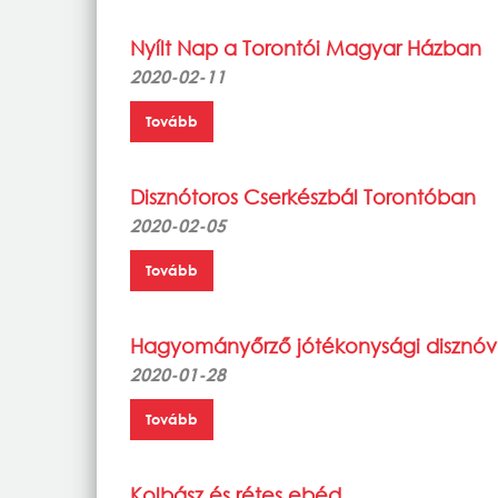
Nyílt Nap a Torontói Magyar Házban
2020-02-11
Tovább
Disznótoros Cserkészbál Torontóban
2020-02-05
Tovább
Hagyományőrző jótékonysági disznó
2020-01-28
Tovább
Kolbász és rétes ebéd