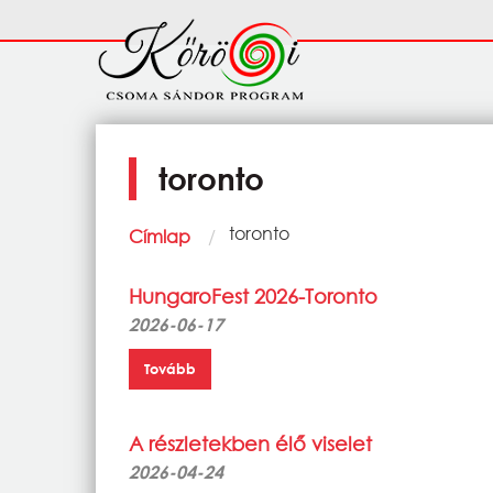
Ugrás a tartalomra
Fő
navigáció
toronto
Morzsa
Current:
toronto
Címlap
HungaroFest 2026-Toronto
2026-06-17
Tovább
A részletekben élő viselet
2026-04-24