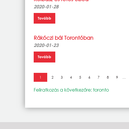
2020-01-28
Tovább
Rákóczi bál Torontóban
2020-01-23
Tovább
Oldalszámozás
Jelenlegi oldal
1
Oldal
2
Oldal
3
Oldal
4
Oldal
5
Oldal
6
Oldal
7
Oldal
8
Oldal
9
…
Feliratkozás a következőre: toronto