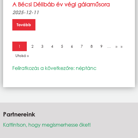
A Bécsi Délibáb év végi gálaműsora
2025-12-11
Tovább
Oldalszámozás
Jelenlegi oldal
1
Oldal
2
Oldal
3
Oldal
4
Oldal
5
Oldal
6
Oldal
7
Oldal
8
Oldal
9
…
Következő o
››
Utolsó oldal
Utolsó »
Feliratkozás a következőre: néptánc
Partnereink
Kattintson, hogy megismerhesse őket!