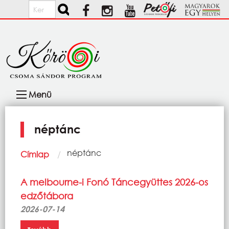
Ugrás a tartalomra
Keresés
Fő
Menü
navigáció
néptánc
Morzsa
Current:
néptánc
Címlap
A melbourne-i Fonó Táncegyüttes 2026-os
edzőtábora
2026-07-14