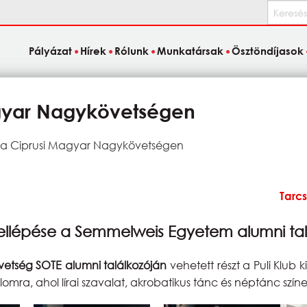
Keresés
Pályázat
Hírek
Rólunk
Munkatársak
Ösztöndíjasok
agyar Nagykövetségen
s a Ciprusi Magyar Nagykövetségen
Tarc
ellépése a Semmelweis Egyetem alumni tal
etség SOTE alumni találkozóján
vehetett részt a Puli Klub 
omra, ahol lírai szavalat, akrobatikus tánc és néptánc színe