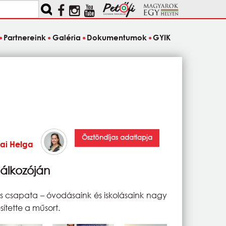
Partnereink
Galéria
Dokumentumok
GYIK
Ösztöndíjas adatlapja
sai Helga
álkozóján
kis csapata – óvodásaink és iskolásaink nagy
sítette a műsort.