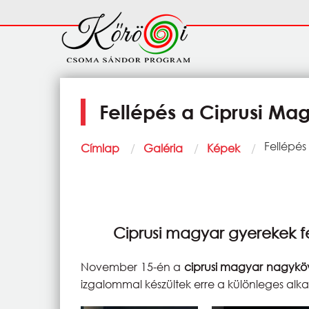
Ugrás a tartalomra
Fő
navigáció
Fellépés a Ciprusi M
Morzsa
Current:
Fellépé
Címlap
Galéria
Képek
Ciprusi magyar gyerekek f
November 15-én a
ciprusi magyar nagyköv
izgalommal készültek erre a különleges alkal