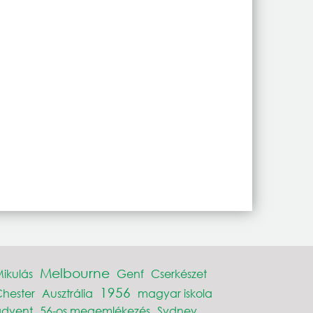
Melbourne
ikulás
Genf
Cserkészet
1956
hester
Ausztrália
magyar iskola
advent
56-os megemlékezés
Sydney