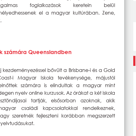
izgalmas foglalkozások keretein belül
élyedhessenek el a magyar kultúrában. Zene,
k.
ttek számára Queenslandben
j kezdeményezéssel bővült a Brisbane-i és a Gold
oast-i Magyar Iskola tevékenysége, májustól
elnőttek számára is elindultak a magyar mint
degen nyelv online kurzusok. Az órákat a két iskola
sztöndíjasai tartják, elsősorban azoknak, akik
magyar családi kapcsolatokkal rendelkeznek,
agy szeretnék fejleszteni korábban megszerzett
yelvtudásukat.