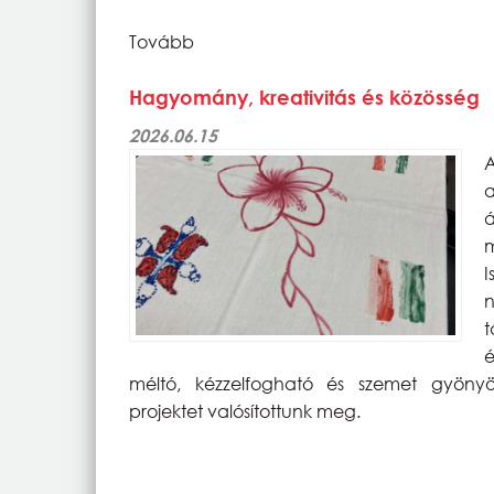
Tovább
Hagyomány, kreativitás és közösség
2026.06.15
A
a
á
m
I
n
t
é
méltó, kézzelfogható és szemet gyönyör
projektet valósítottunk meg.