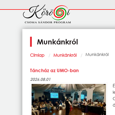
Ugrás a tartalomra
Fő
navigáció
Munkánkról
Morzsa
Current:
Munkánkról
Címlap
Munkánkról
Táncház az UMO-ban
2026.08.01
á