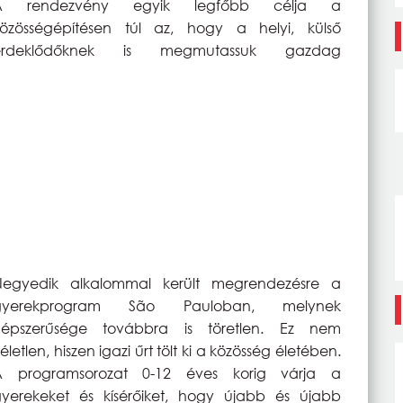
A rendezvény egyik legfőbb célja a
özösségépítésen túl az, hogy a helyi, külső
érdeklődőknek is megmutassuk gazdag
Negyedik alkalommal került megrendezésre a
gyerekprogram São Pauloban, melynek
népszerűsége továbbra is töretlen. Ez nem
életlen, hiszen igazi űrt tölt ki a közösség életében.
A programsorozat 0-12 éves korig várja a
yerekeket és kísérőiket, hogy újabb és újabb