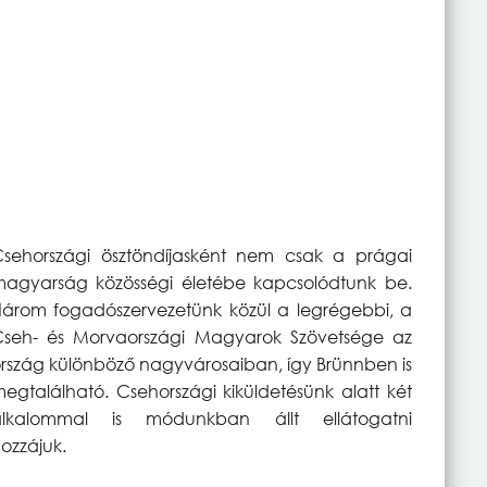
sehországi ösztöndíjasként nem csak a prágai
agyarság közösségi életébe kapcsolódtunk be.
árom fogadószervezetünk közül a legrégebbi, a
seh- és Morvaországi Magyarok Szövetsége az
rszág különböző nagyvárosaiban, így Brünnben is
egtalálható. Csehországi kiküldetésünk alatt két
alkalommal is módunkban állt ellátogatni
ozzájuk.