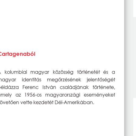
 Cartagenaból
A kolumbiai magyar közösség történetét és a
magyar identitás megőrzésének jelentőségét
éldázza Ferenc István családjának története,
amely az 1956-os magyarországi eseményeket
övetően vette kezdetét Dél-Amerikában.