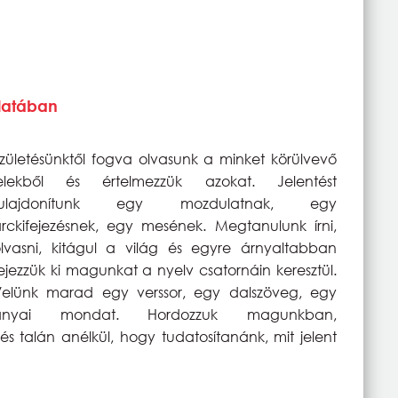
álatában
zületésünktől fogva olvasunk a minket körülvevő
jelekből és értelmezzük azokat. Jelentést
tulajdonítunk egy mozdulatnak, egy
rckifejezésnek, egy mesének. Megtanulunk írni,
lvasni, kitágul a világ és egyre árnyaltabban
ejezzük ki magunkat a nyelv csatornáin keresztül.
elünk marad egy verssor, egy dalszöveg, egy
anyai mondat. Hordozzuk magunkban,
és talán anélkül, hogy tudatosítanánk, mit jelent