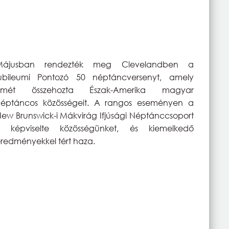
Májusban rendezték meg Clevelandben a
jubileumi Pontozó 50 néptáncversenyt, amely
ismét összehozta Észak-Amerika magyar
néptáncos közösségeit. A rangos eseményen a
ew Brunswick-i Mákvirág Ifjúsági Néptánccsoport
is képviselte közösségünket, és kiemelkedő
redményekkel tért haza.