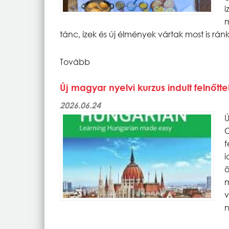
m
tánc, ízek és új élmények vártak most is rán
Tovább
Új magyar nyelvi kurzus indult felnő
2026.06.24
Ú
C
f
i
ö
v
n