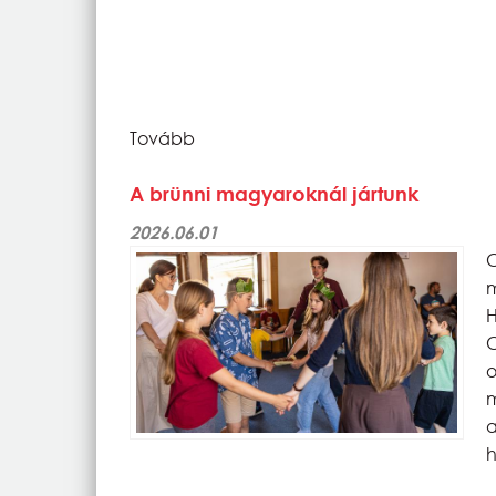
Tovább
A brünni magyaroknál jártunk
2026.06.01
C
m
H
C
o
m
h