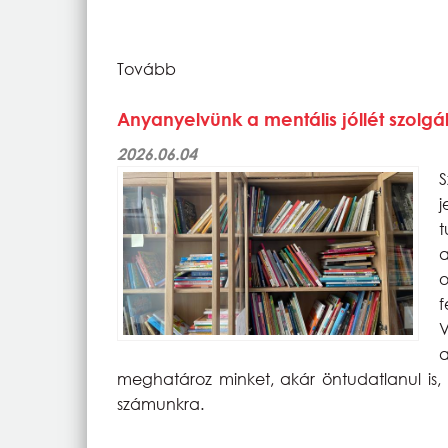
Tovább
Anyanyelvünk a mentális jóllét szolg
2026.06.04
S
a
o
f
V
meghatároz minket, akár öntudatlanul is, 
számunkra.