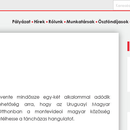
Keresés
Pályázat
Hírek
Rólunk
Munkatársak
Ösztöndíjasok
Évente mindössze egy-két alkalommal adódik
lehetőség arra, hogy az Uruguayi Magyar
Otthonban a montevideoi magyar közösség
télhesse a táncházas hangulatot.