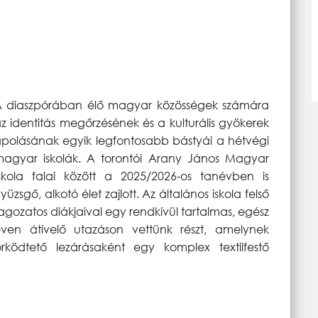
 diaszpórában élő magyar közösségek számára
z identitás megőrzésének és a kulturális gyökerek
polásának egyik legfontosabb bástyái a hétvégi
agyar iskolák. A torontói Arany János Magyar
skola falai között a 2025/2026-os tanévben is
yüzsgő, alkotó élet zajlott. Az általános iskola felső
agozatos diákjaival egy rendkívül tartalmas, egész
ven átívelő utazáson vettünk részt, amelynek
ködtető lezárásaként egy komplex textilfestő