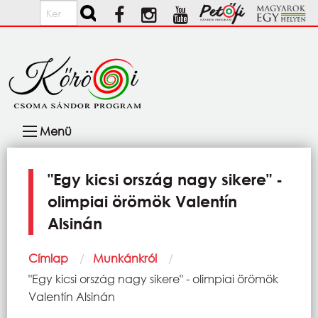
Ugrás a tartalomra
Keresés
Fő
Menü
navigáció
"Egy kicsi ország nagy sikere" -
olimpiai örömök Valentín
Alsinán
Morzsa
Címlap
Munkánkról
Current:
"Egy kicsi ország nagy sikere" - olimpiai örömök
Valentín Alsinán