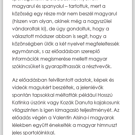
magyarul és spanyolul – tartottuk, mert a
közösség egy része már nem beszél magyarul
(hiszen van olyan, akinek még a nagyszülei
vándoroltak ki), de úgy gondoltuk, hogy a
választott módszer abban is segít, hogy a
közönségben ülők a két nyelvet megfeleltessék
egymásnak, s az előadásban szereplő
információk megismerése mellett magyar
szókincsüket is gyarapíthassák a résztvevők.
Az előadásban felvillantott adatok, képek és
videók magukért beszéltek, a jelenlévők
spontán tapsokkal méltatták például Hosszú
Katinka úszónk vagy Kozák Danuta kajakosunk
világszinten is igen kimagasló teljesítményét. Az
előadás végén a Valentín Alsina-i magyarok
lélekben együtt énekelték a magyar himnuszt
jeles sportolóinkkal.