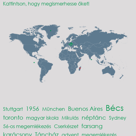
Kattintson, hogy megismerhesse őket!
Bécs
1956
Buenos Aires
Stuttgart
München
toronto
néptánc
magyar iskola
Mikulás
Sydney
farsang
56-os megemlékezés
Cserkészet
karácsony
Táncház
advent
megemlékezés