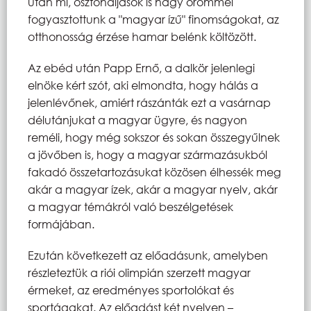
után mi, ösztöndíjasok is nagy örömmel
fogyasztottunk a "magyar ízű" finomságokat, az
otthonosság érzése hamar belénk költözött.
Az ebéd után Papp Ernő, a dalkör jelenlegi
elnöke kért szót, aki elmondta, hogy hálás a
jelenlévőnek, amiért rászánták ezt a vasárnap
délutánjukat a magyar ügyre, és nagyon
reméli, hogy még sokszor és sokan összegyűlnek
a jövőben is, hogy a magyar származásukból
fakadó összetartozásukat közösen élhessék meg
akár a magyar ízek, akár a magyar nyelv, akár
a magyar témákról való beszélgetések
formájában.
Ezután következett az előadásunk, amelyben
részleteztük a riói olimpián szerzett magyar
érmeket, az eredményes sportolókat és
sportágakat. Az előadást két nyelven –