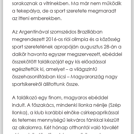
sorakoznak a vitrinekben. Ma már nem működik
a tekepálya, de a sport szeretete megmaradt
az itteni emberekben.
Az Argentínával szomszédos Brazíliában
megrendezett 2016-os riói olimpia és a közösség
sport szeretetének apropóján augusztus 28-án a
dalkör havonta egyszer megszervezett, ebéddel
összekötött találkozóját egy kis előadással
egészítettük ki, amelyet – a világszintű
összehasonlításban kicsi – Magyarország nagy
sportsikereiről állítottunk össze.
A találkozó egy finom, magyaros ebéddel
indult. A főszakács, mindenki Ilonka nénije (Szép
Ilonka), a klub korábbi elnöke csirkepaprikással
és tetemes mennyiségű lekváros fánkkal készült
az alkalomra. Két hónap otthontól való távollét