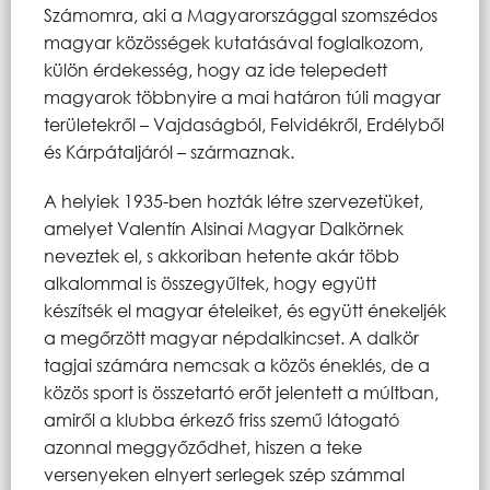
Számomra, aki a Magyarországgal szomszédos
magyar közösségek kutatásával foglalkozom,
külön érdekesség, hogy az ide telepedett
magyarok többnyire a mai határon túli magyar
területekről – Vajdaságból, Felvidékről, Erdélyből
és Kárpátaljáról – származnak.
A helyiek 1935-ben hozták létre szervezetüket,
amelyet Valentín Alsinai Magyar Dalkörnek
neveztek el, s akkoriban hetente akár több
alkalommal is összegyűltek, hogy együtt
készítsék el magyar ételeiket, és együtt énekeljék
a megőrzött magyar népdalkincset. A dalkör
tagjai számára nemcsak a közös éneklés, de a
közös sport is összetartó erőt jelentett a múltban,
amiről a klubba érkező friss szemű látogató
azonnal meggyőződhet, hiszen a teke
versenyeken elnyert serlegek szép számmal