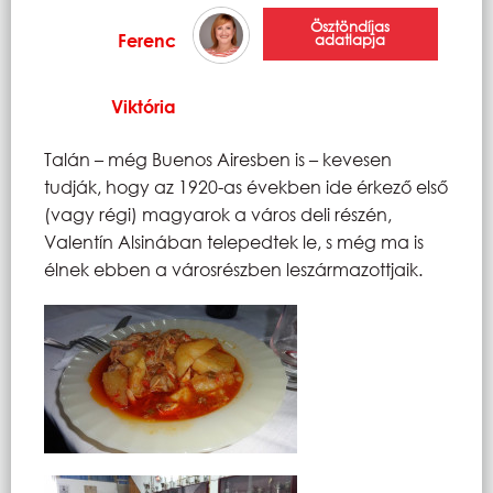
Ösztöndíjas
Ferenc
adatlapja
Viktória
Talán – még Buenos Airesben is – kevesen
tudják, hogy az 1920-as években ide érkező első
(vagy régi) magyarok a város deli részén,
Valentín Alsinában telepedtek le, s még ma is
élnek ebben a városrészben leszármazottjaik.