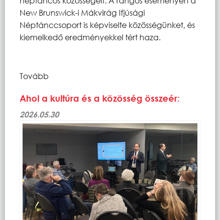
néptáncos közösségeit. A rangos eseményen a
New Brunswick-i Mákvirág Ifjúsági
Néptánccsoport is képviselte közösségünket, és
kiemelkedő eredményekkel tért haza.
Tovább
Ahol a kultúra és a közösség összeér:
2026.05.30