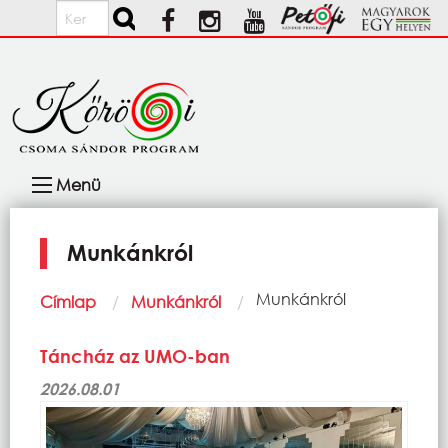
Ugrás a tartalomra
Keresés
Fő
Menü
navigáció
Munkánkról
Morzsa
Current:
Munkánkról
Címlap
Munkánkról
Táncház az UMO-ban
2026.08.01