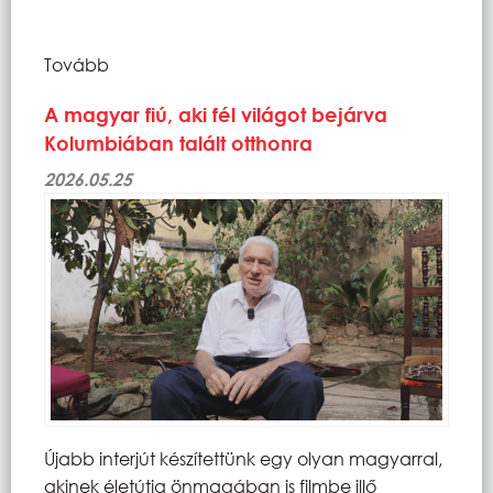
Tovább
A magyar fiú, aki fél világot bejárva
Kolumbiában talált otthonra
2026.05.25
Újabb interjút készítettünk egy olyan magyarral,
akinek életútja önmagában is filmbe illő