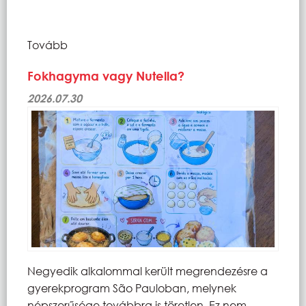
Tovább
Fokhagyma vagy Nutella?
2026.07.30
Negyedik alkalommal került megrendezésre a
gyerekprogram São Pauloban, melynek
népszerűsége továbbra is töretlen. Ez nem