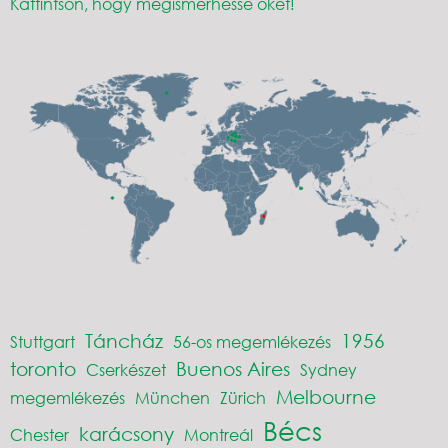
Kattintson, hogy megismerhesse őket!
Táncház
1956
Stuttgart
56-os megemlékezés
toronto
Buenos Aires
Cserkészet
Sydney
Melbourne
megemlékezés
München
Zürich
Bécs
karácsony
Chester
Montreál