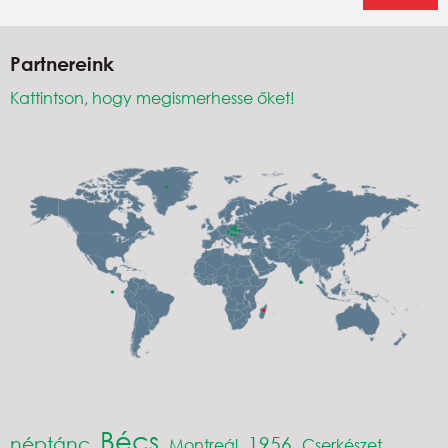
Partnereink
Kattintson, hogy megismerhesse őket!
Bécs
néptánc
1956
Montreál
Cserkészet