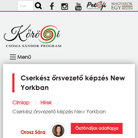
Ugrás a tartalomra
Keresés
Fő
Menü
navigáció
Cserkész őrsvezető képzés New
Yorkban
Morzsa
Címlap
Hírek
Current:
Cserkész őrsvezető képzés New Yorkban
Ösztöndíjas adatlapja
Orosz Sára