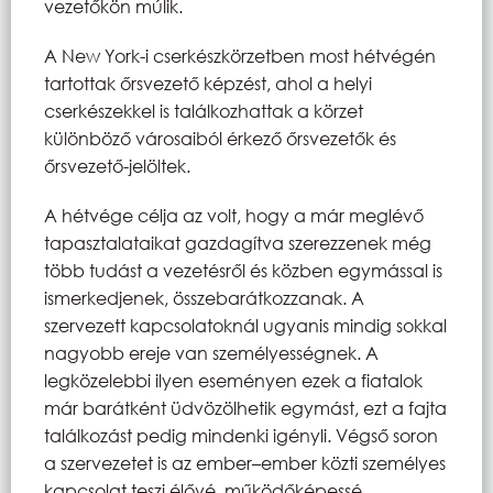
vezetőkön múlik.
A New York-i cserkészkörzetben most hétvégén
tartottak őrsvezető képzést, ahol a helyi
cserkészekkel is találkozhattak a körzet
különböző városaiból érkező őrsvezetők és
őrsvezető-jelöltek.
A hétvége célja az volt, hogy a már meglévő
tapasztalataikat gazdagítva szerezzenek még
több tudást a vezetésről és közben egymással is
ismerkedjenek, összebarátkozzanak. A
szervezett kapcsolatoknál ugyanis mindig sokkal
nagyobb ereje van személyességnek. A
legközelebbi ilyen eseményen ezek a fiatalok
már barátként üdvözölhetik egymást, ezt a fajta
találkozást pedig mindenki igényli. Végső soron
a szervezetet is az ember–ember közti személyes
kapcsolat teszi élővé, működőképessé.