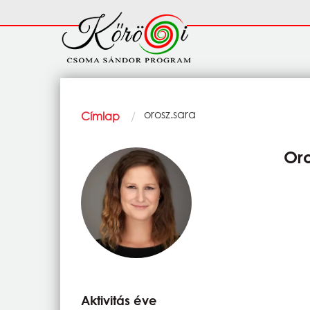
Ugrás a tartalomra
Fő
navigáció
Morzsa
Current:
orosz.sara
Címlap
Oro
Aktivitás éve