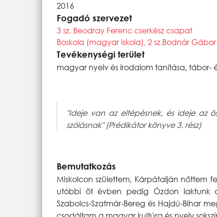
2016
Fogadó szervezet
3 sz. Beodray Ferenc cserkész csapat
Boskola (magyar iskola), 2 sz.Bodnár Gábor
Tevékenységi terület
magyar nyelv és irodalom tanítása, tábor- 
"Ideje van az eltépésnek, és ideje az ö
szólásnak" (Prédikátor könyve 3. rész)
Bemutatkozás
Miskolcon születtem, Kárpátalján nőttem fel
utóbbi öt évben pedig Ózdon laktunk 
Szabolcs-Szatmár-Bereg és Hajdú-Bihar meg
csodáltam a magyar kultúra és nyelv sokszí