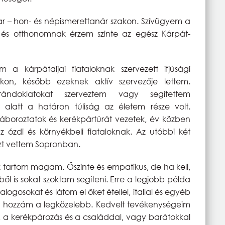
– hon- és népismerettanár szakon. Szívügyem a
, és otthonomnak érzem szinte az egész Kárpát-
 a kárpátaljai fiataloknak szervezett ifjúsági
on, később ezeknek aktív szervezője lettem.
arándoklatokat szerveztem vagy segítettem
 alatt a határon túliság az életem része volt.
áboroztatok és kerékpártúrát vezetek, év közben
 ózdi és környékbeli fiataloknak. Az utóbbi két
szt vettem Sopronban.
tartom magam. Őszinte és empatikus, de ha kell,
ől is sokat szoktam segíteni. Erre a legjobb példa
ogosokat és látom el őket étellel, itallal és egyéb
 áll hozzám a legközelebb. Kedvelt tevékenységeim
és, a kerékpározás és a családdal, vagy barátokkal