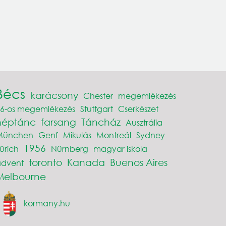
Bécs
karácsony
Chester
megemlékezés
6-os megemlékezés
Stuttgart
Cserkészet
néptánc
farsang
Táncház
Ausztrália
München
Genf
Mikulás
Montreál
Sydney
1956
ürich
Nürnberg
magyar iskola
toronto
Kanada
Buenos Aires
advent
Melbourne
kormany.hu