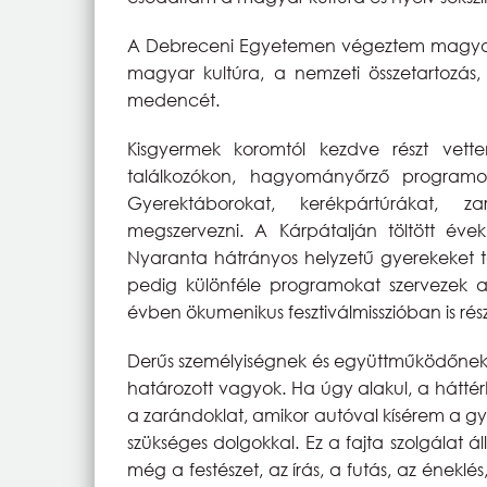
A Debreceni Egyetemen végeztem magyar 
magyar kultúra, a nemzeti összetartozás
medencét.
Kisgyermek koromtól kezdve részt vettem
találkozókon, hagyományőrző programok
Gyerektáborokat, kerékpártúrákat, z
megszervezni. A Kárpátalján töltött évek
Nyaranta hátrányos helyzetű gyerekeket t
pedig különféle programokat szervezek az
évben ökumenikus fesztiválmisszióban is ré
Derűs személyiségnek és együttműködőnek 
határozott vagyok. Ha úgy alakul, a háttérb
a zarándoklat, amikor autóval kísérem a gyal
szükséges dolgokkal. Ez a fajta szolgálat
még a festészet, az írás, a futás, az énekl