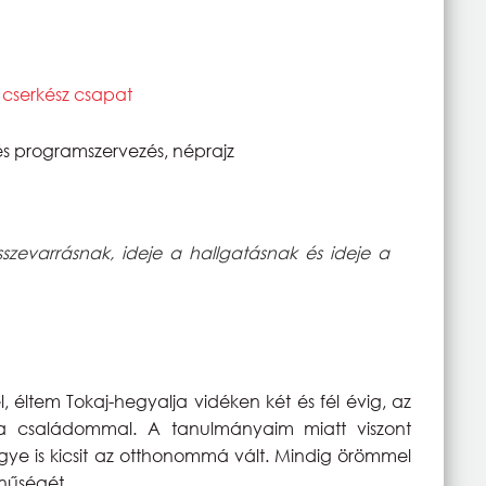
 cserkész csapat
és programszervezés, néprajz
sszevarrásnak, ideje a hallgatásnak és ideje a
, éltem Tokaj-hegyalja vidéken két és fél évig, az
a családommal. A tanulmányaim miatt viszont
ye is kicsit az otthonommá vált. Mindig örömmel
nűségét.