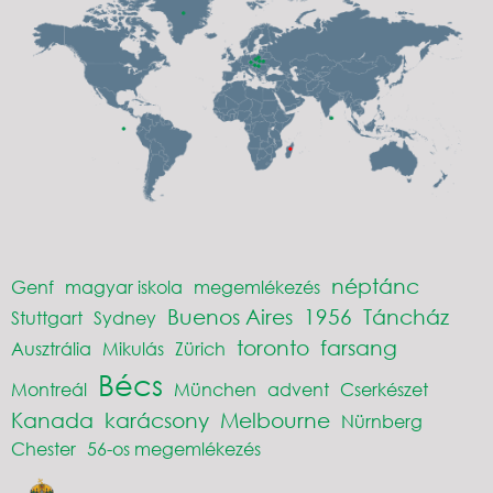
néptánc
Genf
magyar iskola
megemlékezés
Buenos Aires
1956
Táncház
Stuttgart
Sydney
toronto
farsang
Ausztrália
Mikulás
Zürich
Bécs
Montreál
München
advent
Cserkészet
Kanada
karácsony
Melbourne
Nürnberg
Chester
56-os megemlékezés