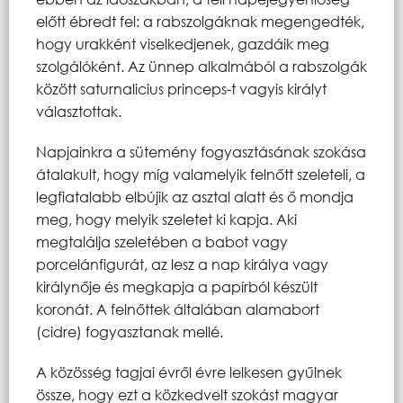
előtt ébredt fel: a rabszolgáknak megengedték,
hogy urakként viselkedjenek, gazdáik meg
szolgálóként. Az ünnep alkalmából a rabszolgák
között saturnalicius princeps-t vagyis királyt
választottak.
Napjainkra a sütemény fogyasztásának szokása
átalakult, hogy míg valamelyik felnőtt szeleteli, a
legfiatalabb elbújik az asztal alatt és ő mondja
meg, hogy melyik szeletet ki kapja. Aki
megtalálja szeletében a babot vagy
porcelánfigurát, az lesz a nap királya vagy
királynője és megkapja a papírból készült
koronát. A felnőttek általában alamabort
(cidre) fogyasztanak mellé.
A közösség tagjai évről évre lelkesen gyűlnek
össze, hogy ezt a közkedvelt szokást magyar