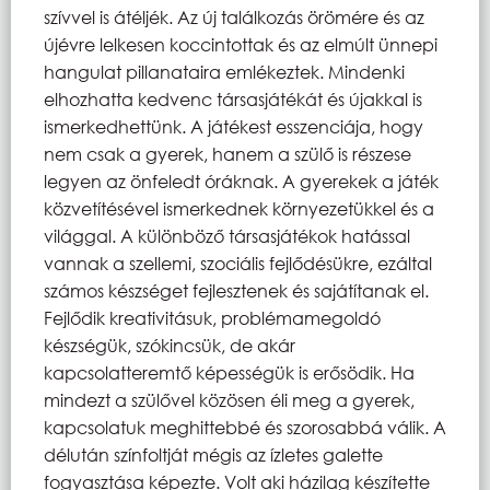
szívvel is átéljék. Az új találkozás örömére és az
újévre lelkesen koccintottak és az elmúlt ünnepi
hangulat pillanataira emlékeztek. Mindenki
elhozhatta kedvenc társasjátékát és újakkal is
ismerkedhettünk. A játékest esszenciája, hogy
nem csak a gyerek, hanem a szülő is részese
legyen az önfeledt óráknak. A gyerekek a játék
közvetítésével ismerkednek környezetükkel és a
világgal. A különböző társasjátékok hatással
vannak a szellemi, szociális fejlődésükre, ezáltal
számos készséget fejlesztenek és sajátítanak el.
Fejlődik kreativitásuk, problémamegoldó
készségük, szókincsük, de akár
kapcsolatteremtő képességük is erősödik. Ha
mindezt a szülővel közösen éli meg a gyerek,
kapcsolatuk meghittebbé és szorosabbá válik. A
délután színfoltját mégis az ízletes galette
fogyasztása képezte. Volt aki házilag készítette