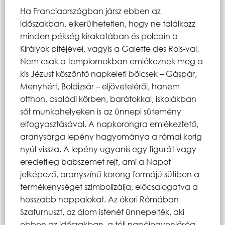
Ha Franciaországban jársz ebben az
időszakban, elkerülhetetlen, hogy ne találkozz
minden pékség kirakatában és polcain a
Királyok pitéjével, vagyis a Galette des Rois-val.
Nem csak a templomokban emlékeznek meg a
kis Jézust köszöntő napkeleti bölcsek – Gáspár,
Menyhért, Boldizsár – eljöveteléről, hanem
otthon, családi körben, barátokkal, iskolákban
sőt munkahelyeken is az ünnepi sütemény
elfogyasztásával. A napkorongra emlékeztető,
aranysárga lepény hagyománya a római korig
nyúl vissza. A lepény ugyanis egy figurát vagy
eredetileg babszemet rejt, ami a Napot
jelképező, aranyszínű korong formájú sütiben a
termékenységet szimbolizálja, előcsalogatva a
hosszabb nappalokat. Az ókori Rómában
Szaturnuszt, az álom istenét ünnepelték, aki
ebben az időszakban, a téli napéjegyenlőség