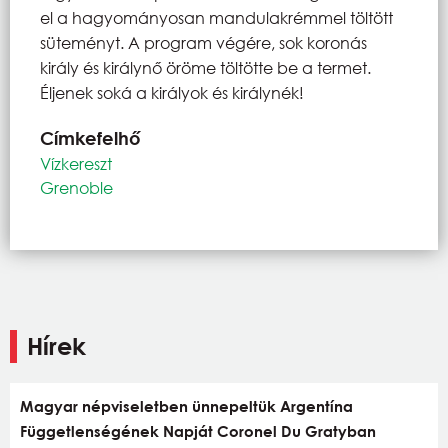
el a hagyományosan mandulakrémmel töltött
süteményt. A program végére, sok koronás
király és királynő öröme töltötte be a termet.
Éljenek soká a királyok és királynék!
Címkefelhő
Vízkereszt
Grenoble
Hírek
Magyar népviseletben ünnepeltük Argentína
Függetlenségének Napját Coronel Du Gratyban