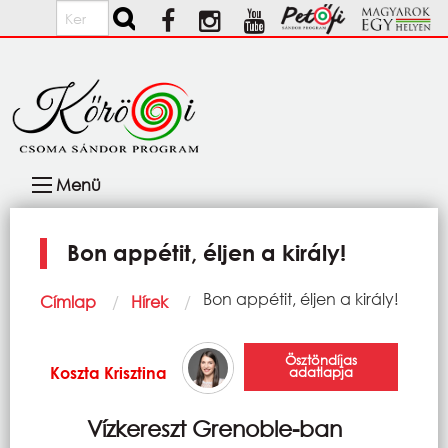
Ugrás a tartalomra
Keresés
Fő
Menü
navigáció
Bon appétit, éljen a király!
Morzsa
Current:
Bon appétit, éljen a király!
Címlap
Hírek
Ösztöndíjas
Koszta Krisztina
adatlapja
Vízkereszt Grenoble-ban