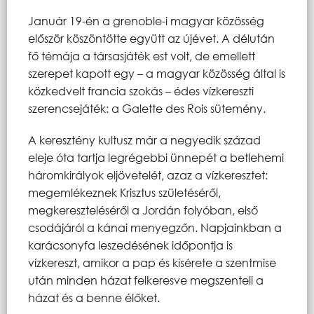
Január 19-én a grenoble-i magyar közösség
először köszöntötte együtt az újévet. A délután
fő témája a társasjáték est volt, de emellett
szerepet kapott egy – a magyar közösség által is
közkedvelt francia szokás – édes vízkereszti
szerencsejáték: a Galette des Rois sütemény.
A keresztény kultusz már a negyedik század
eleje óta tartja legrégebbi ünnepét a betlehemi
háromkirályok eljövetelét, azaz a vízkeresztet:
megemlékeznek Krisztus születéséről,
megkereszteléséről a Jordán folyóban, első
csodájáról a kánai menyegzőn. Napjainkban a
karácsonyfa leszedésének időpontja is
vízkereszt, amikor a pap és kísérete a szentmise
után minden házat felkeresve megszenteli a
házat és a benne élőket.