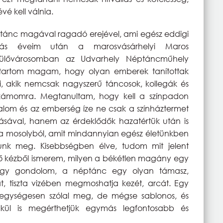
é kell válnia.
ánc magával ragadó erejével, ami egész eddigi
skolás éveim után a marosvásárhelyi Maros
zülővárosomban az Udvarhely Néptáncműhely
k tartom magam, hogy olyan emberek tanítottak
ni, akik nemcsak nagyszerű táncosok, kollegák és
számomra. Megtanultam, hogy kell a színpadon
lom és az emberség íze ne csak a színháztermet
ásával, hanem az érdeklődők hazatértük után is
 a mosolyból, amit mindannyian egész életünkben
unk meg. Kisebbségben élve, tudom mit jelent
lső kézből ismerem, milyen a békétlen magány egy
 Úgy gondolom, a néptánc egy olyan támasz,
 tiszta vizében megmoshatja kezét, arcát. Egy
n egységesen szólal meg, de mégse sablonos, és
lkül is megérthetjük egymás legfontosabb és