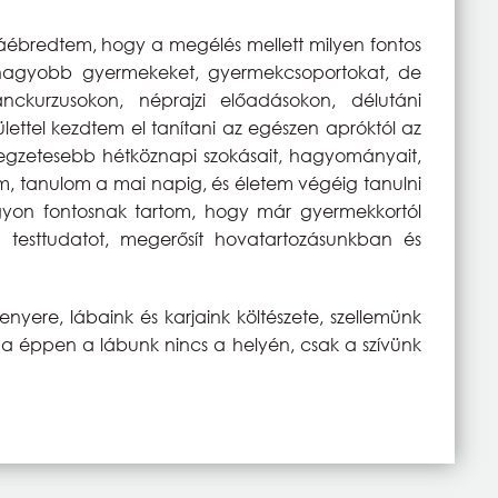
áébredtem, hogy a megélés mellett milyen fontos
 nagyobb gyermekeket, gyermekcsoportokat, de
ánckurzusokon, néprajzi előadásokon, délutáni
lettel kezdtem el tanítani az egészen apróktól az
legzetesebb hétköznapi szokásait, hagyományait,
, tanulom a mai napig, és életem végéig tanulni
agyon fontosnak tartom, hogy már gyermekkortól
a testtudatot, megerősít hovatartozásunkban és
ere, lábaink és karjaink költészete, szellemünk
ha éppen a lábunk nincs a helyén, csak a szívünk