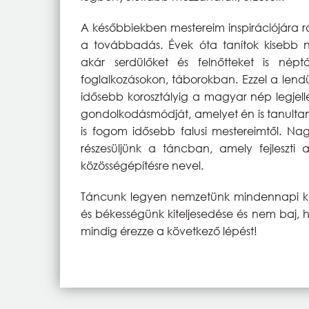
A későbbiekben mestereim inspirációjára r
a továbbadás. Évek óta tanítok kisebb
akár serdülőket és felnőtteket is népt
foglalkozásokon, táborokban. Ezzel a lendü
idősebb korosztályig a magyar nép legjel
gondolkodásmódját, amelyet én is tanultam
is fogom idősebb falusi mestereimtől. N
részesüljünk a táncban, amely fejleszti 
közösségépítésre nevel.
Táncunk legyen nemzetünk mindennapi keny
és békességünk kiteljesedése és nem baj, 
mindig érezze a következő lépést!