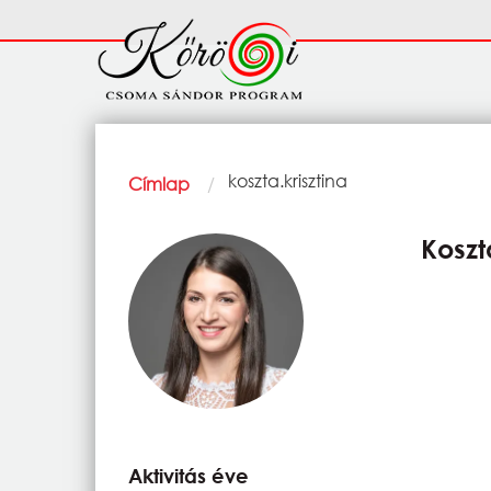
Ugrás a tartalomra
Fő
navigáció
Morzsa
Current:
koszta.krisztina
Címlap
Koszt
Aktivitás éve