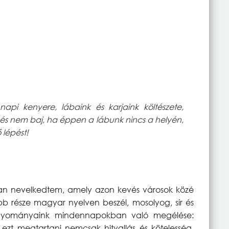
i kenyere, lábaink és karjaink költészete,
 és nem baj, ha éppen a lábunk nincs a helyén,
 lépést!
ban nevelkedtem, amely azon kevés városok közé
b része magyar nyelven beszél, mosolyog, sír és
agyományaink mindennapokban való megélése:
zt megtartani nemcsak hitvallás és kötelesség,