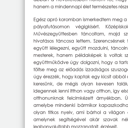
hanem a mindennapi élet természetes részév
Egész apró koromban ismerkedtem meg a t
pályafutásomon végigkísért. Középi
Művészegyüttesben táncoltam, majd s
hivatásos táncosa lettem. Szerencsésne
együtt lélegezni, együtt mozdulni, táncol
mesterek, hanem példaképek is voltak 
együttműködve úgy dolgozni, hogy a tarta
töltse meg az előadás izzadságos szuszog
úgy érezzék, hogy kaptak egy kicsit abból
keresünk, de mégis olyan kevesen talál
idegennek lenni itthon vagy otthon, így e
otthonunknak felcímkézett árnyékban.
amelybe mindenki bármikor kapaszkodhat,
olyan titkos nyelv, ami bárhol a világo
amelynek segítségével akár szavak né
legbonyolultabb mozzanatait, érzéseit.