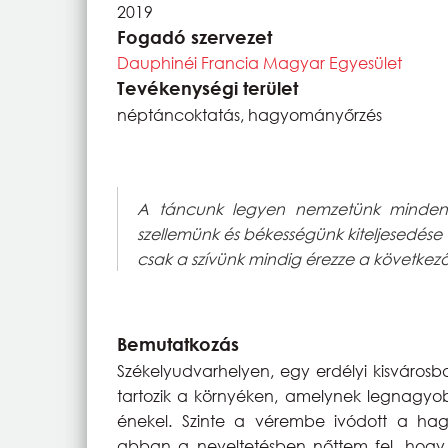
2019
Fogadó szervezet
Dauphinéi Francia Magyar Egyesület
Tevékenységi terület
néptáncoktatás, hagyományőrzés
A táncunk legyen nemzetünk mindennap
szellemünk és békességünk kiteljesedése
csak a szívünk mindig érezze a következő
Bemutatkozás
Székelyudvarhelyen, egy erdélyi kisváros
tartozik a környéken, amelynek legnagyob
énekel. Szinte a vérembe ivódott a h
abban a neveltetésben nőttem fel, hogy e