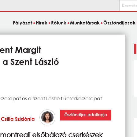
Keresés
Pályázat
Hírek
Rólunk
Munkatársak
Ösztöndíjasok
ent Margit
a Szent László
szcsapat és a Szent László fiúcserkészcsapat
Ösztöndíjas adatlapja
Csilla Szidónia
montreali elsőbálozó cserkészek