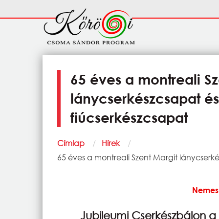
Ugrás a tartalomra
Fő
navigáció
65 éves a montreali Sz
lánycserkészcsapat és 
fiúcserkészcsapat
Morzsa
Címlap
Hírek
Current:
65 éves a montreali Szent Margit lánycserké
Nemes 
Jubileumi Cserkészbálon a 