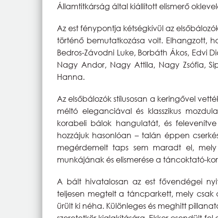
Államtitkárság által kiállított elismerő oklevel
Az est fénypontja kétségkívül az elsőbálozó
történő bemutatkozása volt. Elhangzott, ho
Bedros-Závodni Luke, Borbáth Ákos, Edvi Dia
Nagy Andor, Nagy Attila, Nagy Zsófia, Sip
Hanna.
Az elsőbálozók stílusosan a keringővel vett
méltó eleganciával és klasszikus mozdul
korabeli bálok hangulatát, és felevenítv
hozzájuk hasonlóan – talán éppen cserkész
megérdemelt taps sem maradt el, mely eg
munkájának és elismerése a táncoktató-ko
A bált hivatalosan az est fővendégei nyit
teljesen megtelt a táncparkett, mely csak az
ürült ki néha. Különleges és meghitt pillanat
szeretetkör kialakítására. Ekkor csendült fel 