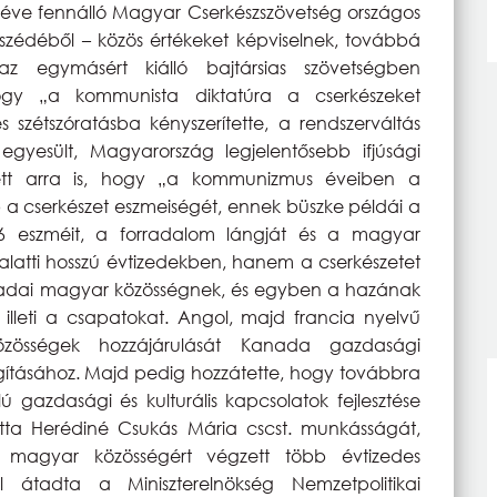
6 éve fennálló Magyar Cserkészszövetség országos
zédéből – közös értékeket képviselnek, továbbá
 egymásért kiálló bajtársias szövetségben
ogy „a kommunista diktatúra a cserkészeket
s szétszóratásba kényszerítette, a rendszerváltás
egyesült, Magyarország legjelentősebb ifjúsági
tett arra is, hogy „a kommunizmus éveiben a
 a cserkészet eszmeiségét, ennek büszke példái a
6 eszméit, a forradalom lángját és a magyar
latti hosszú évtizedekben, hanem a cserkészetet
kanadai magyar közösségnek, és egyben a hazának
et illeti a csapatokat. Angol, majd francia nyelvű
zösségek hozzájárulását Kanada gazdasági
dagításához. Majd pedig hozzátette, hogy továbbra
ú gazdasági és kulturális kapcsolatok fejlesztése
tta Herédiné Csukás Mária cscst. munkásságát,
i magyar közösségért végzett több évtizedes
l átadta a Miniszterelnökség Nemzetpolitikai