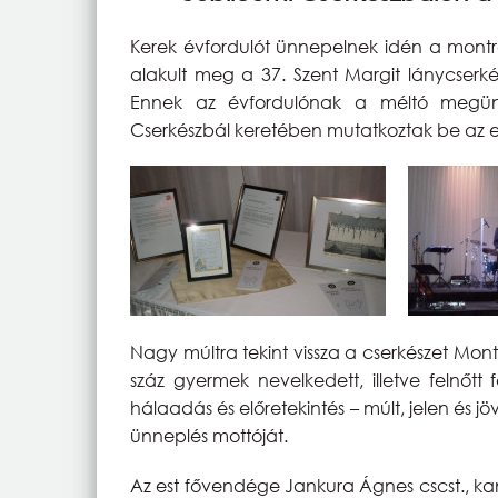
Kerek évfordulót ünnepelnek idén a montre
alakult meg a 37. Szent Margit lánycserké
Ennek az évfordulónak a méltó megün
Cserkészbál keretében mutatkoztak be az e
Nagy múltra tekint vissza a cserkészet Mont
száz gyermek nevelkedett, illetve felnőtt
hálaadás és előretekintés – múlt, jelen és 
ünneplés mottóját.
Az est fővendége Jankura Ágnes cscst., ka