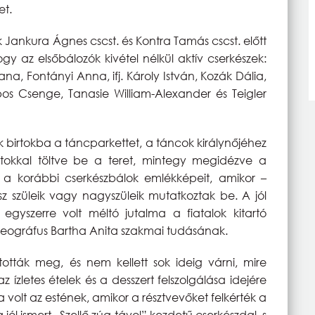
et.
k Jankura Ágnes cscst. és Kontra Tamás cscst. előtt
gy az elsőbálozók kivétel nélkül aktív cserkészek:
na, Fontányi Anna, ifj. Károly István, Kozák Dália,
os Csenge, Tanasie William-Alexander és Teigler
ék birtokba a táncparkettet, a táncok királynőjéhez
atokkal töltve be a teret, mintegy megidézve a
e a korábbi cserkészbálok emlékképeit, amikor –
 szüleik vagy nagyszüleik mutatkoztak be. A jól
yszerre volt méltó jutalma a fiatalok kitartó
reográfus Bartha Anita szakmai tudásának.
ották meg, és nem kellett sok ideig várni, mire
 ízletes ételek és a desszert felszolgálása idejére
a volt az estének, amikor a résztvevőket felkérték a
a jól ismert „Szellő zúg távol” kezdetű cserkészdal, s