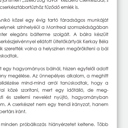
cserkésztábortűzhöz fűződő emlék is.
Anikó közel egy évig tartó fáradságos munkáját
 melynek színhelyéül a Montreal szomszédságában
ter elegáns bálterme szolgált. A bálra készült
serkészjelvénnyel ellátott ültetőkártyák Kerkay Béla
k szerették volna a helyszínen megörökíteni a bál
oskodtak.
lt egy hagyományos bálnál, hiszen egyfelől adott
mény megélése. Az ünnepélyes alkalom, a meghitt
felidézése mind-mind arról tanúskodtak, hogy a
tai közé szorítani, mert egy időtálló, de meg-
esti és szellemi nevelést nyújtó, hagyományban
m. A cserkészet nem egy trendi irányzat, hanem
ertárs iránt.
 minden próbálkozás hiányérzetet keltene. Több