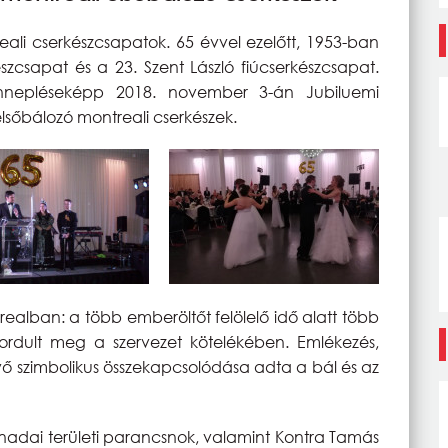
ali cserkészcsapatok. 65 évvel ezelőtt, 1953-ban
szcsapat és a 23. Szent László fiúcserkészcsapat.
nepléseképp 2018. november 3-án Jubiluemi
lsőbálozó montreali cserkészek.
realban: a több emberöltőt felölelő idő alatt több
 fordult meg a szervezet kötelékében. Emlékezés,
jövő szimbolikus összekapcsolódása adta a bál és az
nadai területi parancsnok, valamint Kontra Tamás