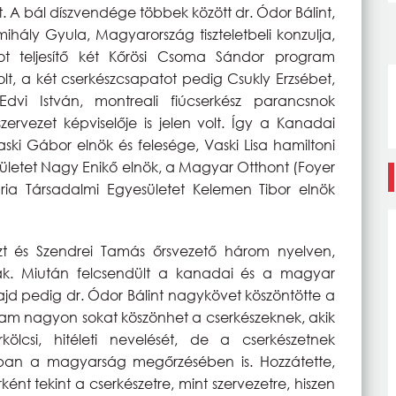
t. A bál díszvendége többek között dr. Ódor Bálint,
ály Gyula, Magyarország tiszteletbeli konzulja,
t teljesítő két Kőrösi Csoma Sándor program
lt, a két cserkészcsapatot pedig Csukly Erzsébet,
dvi István, montreali fiúcserkész parancsnok
rvezet képviselője is jelen volt. Így a Kanadai
ki Gábor elnök és felesége, Vaski Lisa hamiltoni
ületet Nagy Enikő elnök, a Magyar Otthont (Foyer
ária Társadalmi Egyesületet Kelemen Tibor elnök
iszt és Szendrei Tamás őrsvezető három nyelven,
tak. Miután felcsendült a kanadai és a magyar
d pedig dr. Ódor Bálint nagykövet köszöntötte a
am nagyon sokat köszönhet a cserkészeknek, akik
ölcsi, hitéleti nevelését, de a cserkészetnek
ában a magyarság megőrzésében is. Hozzátette,
nt tekint a cserkészetre, mint szervezetre, hiszen