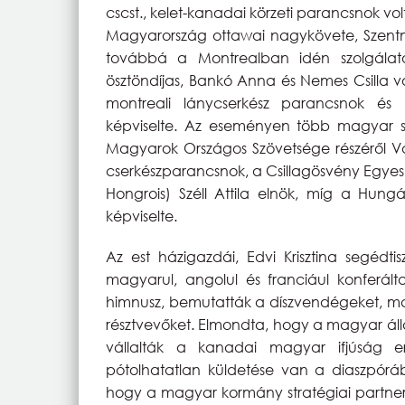
cscst., kelet-kanadai körzeti parancsnok vol
Magyarország ottawai nagykövete, Szentmih
továbbá a Montrealban idén szolgálato
ösztöndíjas, Bankó Anna és Nemes Csilla vo
montreali lánycserkész parancsnok és E
képviselte. Az eseményen több magyar sze
Magyarok Országos Szövetsége részéről Vas
cserkészparancsnok, a Csillagösvény Egyes
Hongrois) Széll Attila elnök, míg a Hung
képviselte.
Az est házigazdái, Edvi Krisztina segédt
magyarul, angolul és franciául konferál
himnusz, bemutatták a díszvendégeket, maj
résztvevőket. Elmondta, hogy a magyar áll
vállalták a kanadai magyar ifjúság erk
pótolhatatlan küldetése van a diaszpór
hogy a magyar kormány stratégiai partnerké