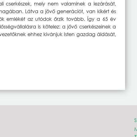
li cserkészek, mely nem valaminek a lezárását,
agában. Látva a jövő generációt, van kikért és
dök emlékét az utódok őrzik tovább. Így a 65 év
ségvállalásra is kötelez: a jővő cserkészeinek a
szvezetőknek ehhez kívánjuk Isten gazdag áldását,
S
M