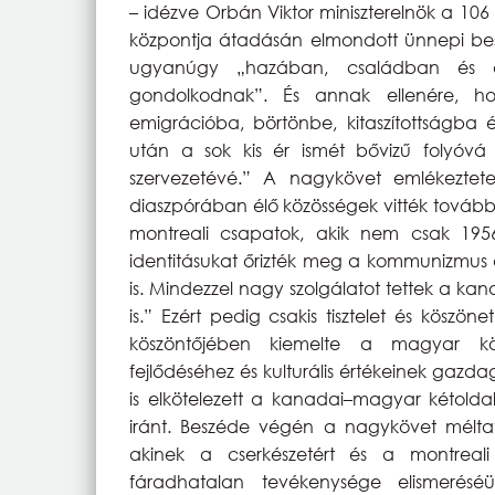
– idézve Orbán Viktor miniszterelnök a 10
központja átadásán elmondott ünnepi bes
ugyanúgy „hazában, családban és az
gondolkodnak”. És annak ellenére, h
emigrációba, börtönbe, kitaszítottságba é
után a sok kis ér ismét bővizű folyóvá 
szervezetévé.” A nagykövet emlékezte
diaszpórában élő közösségek vitték tovább
montreali csapatok, akik nem csak 195
identitásukat őrizték meg a kommunizmus a
is. Mindezzel nagy szolgálatot tettek a 
is.” Ezért pedig csakis tisztelet és köszön
köszöntőjében kiemelte a magyar kö
fejlődéséhez és kulturális értékeinek gaz
is elkötelezett a kanadai–magyar kétoldal
iránt. Beszéde végén a nagykövet mélta
akinek a cserkészetért és a montreal
fáradhatalan tevékenysége elismeréséü