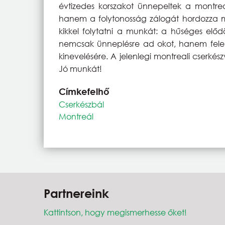
évtizedes korszakot ünnepeltek a montrea
hanem a folytonosság zálogát hordozza m
kikkel folytatni a munkát: a hűséges elő
nemcsak ünneplésre ad okot, hanem felelős
kinevelésére. A jelenlegi montreali cserké
Jó munkát!
Címkefelhő
Cserkészbál
Montreál
Partnereink
Kattintson, hogy megismerhesse őket!