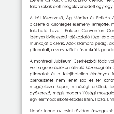
talán sokak előtt megelevenedett egy-egy 
A két főszervező, Ág Mónika és Pelikán 
dicsérte a különleges esemény létrejötte,
található Laval-i Palace Convention Cen
igényes kivitelezésű tájékoztató füzet és a c
munkáját dicsérik. Azok számára pedig, aki
pillanatait, a szervezők fotósarokról is gond
A montreali Jubileumi Cserkészbál több vo
volt a generációkon átívelő közösségi él
pillanatok és a felejthetetlen élmények 
cserkészetet nem lehet idő és tér korlá
megújulásra képes, minőségi erkölcsi, t
gyökerező, mégis modern ifjúsági mozgalo
egy életmód: elköteleződés Isten, Haza, Emb
Nehéz lenne az estet röviden összegezni: