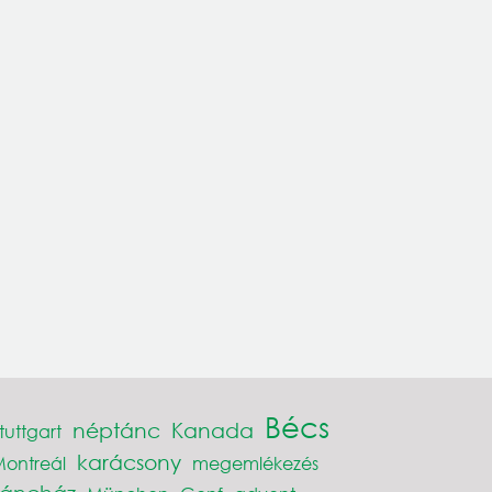
Bécs
néptánc
Kanada
tuttgart
karácsony
ontreál
megemlékezés