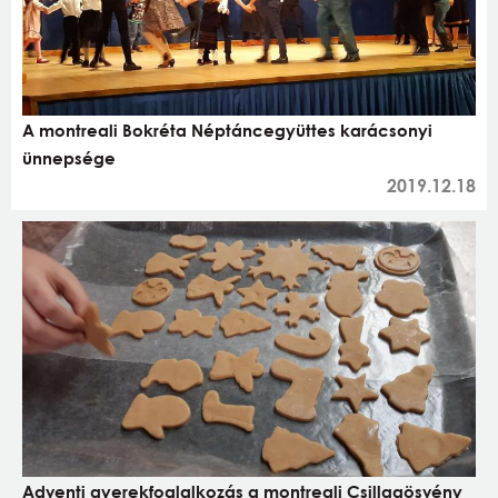
A montreali Bokréta Néptáncegyüttes karácsonyi
ünnepsége
2019.12.18
Adventi gyerekfoglalkozás a montreali Csillagösvény