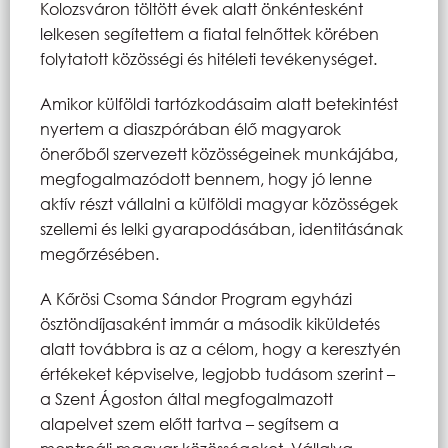
Kolozsváron töltött évek alatt önkéntesként
lelkesen segítettem a fiatal felnőttek körében
folytatott közösségi és hitéleti tevékenységet.
Amikor külföldi tartózkodásaim alatt betekintést
nyertem a diaszpórában élő magyarok
önerőből szervezett közösségeinek munkájába,
megfogalmazódott bennem, hogy jó lenne
aktív részt vállalni a külföldi magyar közösségek
szellemi és lelki gyarapodásában, identitásának
megőrzésében.
A Kőrösi Csoma Sándor Program egyházi
ösztöndíjasaként immár a második kiküldetés
alatt továbbra is az a célom, hogy a keresztyén
értékeket képviselve, legjobb tudásom szerint –
a Szent Ágoston által megfogalmazott
alapelvet szem előtt tartva – segítsem a