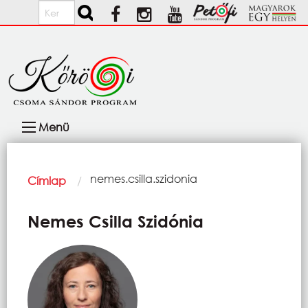
Ugrás a tartalomra
Keresés
Fő
Menü
navigáció
Morzsa
Current:
nemes.csilla.szidonia
Címlap
Nemes Csilla Szidónia