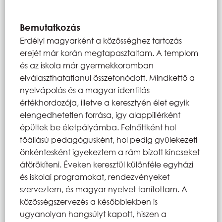
Bemutatkozás
Erdélyi magyarként a közösséghez tartozás
erejét már korán megtapasztaltam. A templom
és az iskola már gyermekkoromban
elválaszthatatlanul összefonódott. Mindkettő a
nyelvápolás és a magyar identitás
értékhordozója, illetve a keresztyén élet egyik
elengedhetetlen forrása, így alappillérként
épültek be életpályámba. Felnőttként hol
főállású pedagógusként, hol pedig gyülekezeti
önkéntesként igyekeztem a rám bízott kincseket
átörökíteni. Éveken keresztül különféle egyházi
és iskolai programokat, rendezvényeket
szerveztem, és magyar nyelvet tanítottam. A
közösségszervezés a későbbiekben is
ugyanolyan hangsúlyt kapott, hiszen a