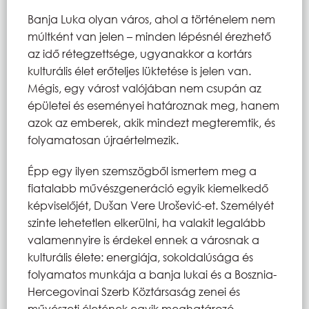
Banja Luka olyan város, ahol a történelem nem
múltként van jelen – minden lépésnél érezhető
az idő rétegzettsége, ugyanakkor a kortárs
kulturális élet erőteljes lüktetése is jelen van.
Mégis, egy várost valójában nem csupán az
épületei és eseményei határoznak meg, hanem
azok az emberek, akik mindezt megteremtik, és
folyamatosan újraértelmezik.
Épp egy ilyen szemszögből ismertem meg a
fiatalabb művészgeneráció egyik kiemelkedő
képviselőjét, Dušan Vere Urošević-et. Személyét
szinte lehetetlen elkerülni, ha valakit legalább
valamennyire is érdekel ennek a városnak a
kulturális élete: energiája, sokoldalúsága és
folyamatos munkája a banja lukai és a Bosznia-
Hercegovinai Szerb Köztársaság zenei és
művészeti életének egyik meghatározó