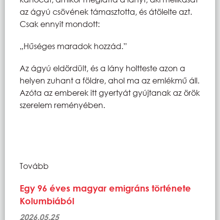
az ágyú csövének támasztotta, és átölelte azt.
Csak ennyit mondott:
„Hűséges maradok hozzád.”
Az ágyú eldördült, és a lány holtteste azon a
helyen zuhant a földre, ahol ma az emlékmű áll.
Azóta az emberek itt gyertyát gyújtanak az örök
szerelem reményében.
Tovább
Egy 96 éves magyar emigráns története
Kolumbiából
2026.05.25