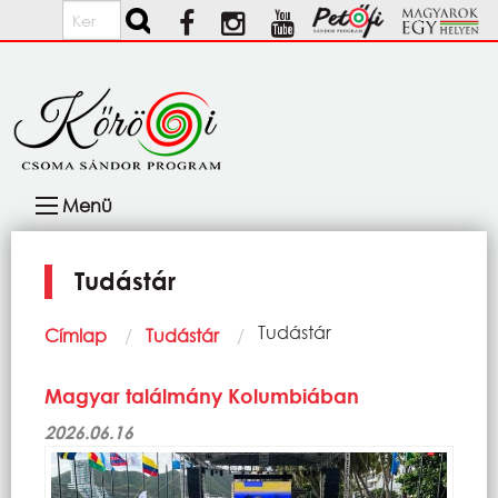
Ugrás a tartalomra
Keresés
Fő
Menü
navigáció
Tudástár
Morzsa
Current:
Tudástár
Címlap
Tudástár
Magyar találmány Kolumbiában
2026.06.16