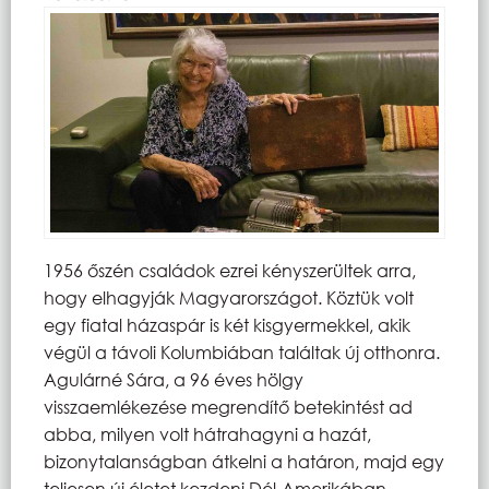
1956 őszén családok ezrei kényszerültek arra,
hogy elhagyják Magyarországot. Köztük volt
egy fiatal házaspár is két kisgyermekkel, akik
végül a távoli Kolumbiában találtak új otthonra.
Agulárné Sára, a 96 éves hölgy
visszaemlékezése megrendítő betekintést ad
abba, milyen volt hátrahagyni a hazát,
bizonytalanságban átkelni a határon, majd egy
teljesen új életet kezdeni Dél-Amerikában.