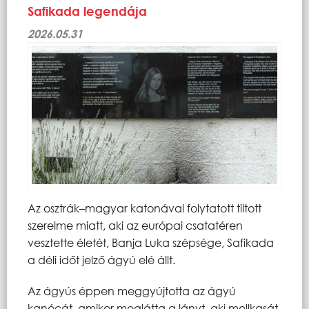
Safikada legendája
2026.05.31
Az osztrák–magyar katonával folytatott tiltott
szerelme miatt, aki az európai csatatéren
vesztette életét, Banja Luka szépsége, Safikada
a déli időt jelző ágyú elé állt.
Az ágyús éppen meggyújtotta az ágyú
kanócát, amikor meglátta a lányt, aki mellkasát