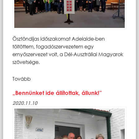
Ösztöndíjas időszakomat Adelaide-ben
töltöttem, fogadószervezetem egy
ernyőszervezet volt, a Dél-Ausztráliai Magyarok
szövetsége.
Tovább
„Bennünket ide állítottak, állunk!”
2020.11.10