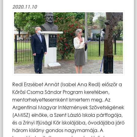
2020.11.10
Redl Erzsébet Annát (Isabel Ana Redl) először a
Kőrösi Csoma Sándor Program keretében,
mentorhelyettesemként ismertem meg. Az
Argentínai Magyar Intézmények Szövetségének
(AMISZ) elnöke, a Szent László Iskola pártfogója,
és a Zrínyi Ifjúsági Kör iskolájába, óvodájába járó
három kislány gondos nagymamája. A