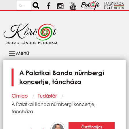
Ugrás a tartalomra
Keresés
Fő
Menü
navigáció
A Palatkai Banda nürnbergi
koncertje, táncháza
Morzsa
Címlap
Tudástár
Current:
A Palatkai Banda nürnbergi koncertje,
táncháza
Ösztöndíjas