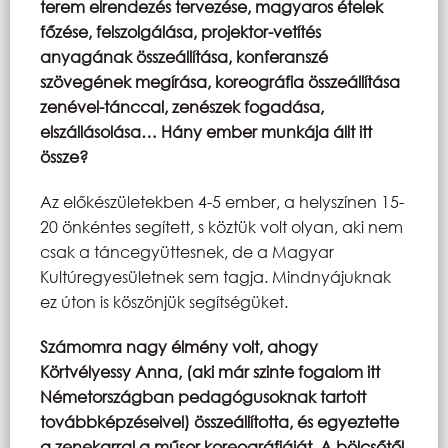
terem elrendezés tervezése, magyaros ételek
főzése, felszolgálása, projektor-vetítés
anyagának összeállítása, konferanszé
szövegének megírása, koreográfia összeállítása
zenével-tánccal, zenészek fogadása,
elszállásolása… Hány ember munkája állt itt
össze?
Az előkészületekben 4-5 ember, a helyszínen 15-
20 önkéntes segített, s köztük volt olyan, aki nem
csak a táncegyüttesnek, de a Magyar
Kultúregyesületnek sem tagja. Mindnyájuknak
ez úton is köszönjük segítségüket.
Számomra nagy élmény volt, ahogy
Körtvélyessy Anna, (aki már szinte fogalom itt
Németországban pedagógusoknak tartott
továbbképzéseivel) összeállította, és egyeztette
a zenekarral a műsor koreográfiáját. A bölcsőtől