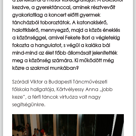
kezdve, a gyerektánccal, aminek résztvevőit
gyakorlatilag a koncert előtti gyermek
táncházból toboroztátok. A katonakísérő,
halottkísérő, mennyegző, majd a közös éneklés
a közönséggel, amivel Fekete Bori a végletekig
fokozta a hangulatot, s végül a kaláka bál
mind-mind az élet főbb állomásait jelenítették
meg a közönség számára. Ki működött még
közre a szakmai munkában?
Szórádi Viktor a Budapesti Táncművészeti
főiskola hallgatója, Körtvélyessy Anna „jobb
keze”, a férfi táncok virtuóza volt nagy
segítségünkre.