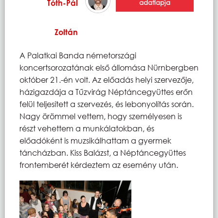
Tóth-Pál
adatlapja
Zoltán
A Palatkai Banda németországi
koncertsorozatának első állomása Nürnbergben
október 21.-én volt. Az előadás helyi szervezője,
házigazdája a Tűzvirág Néptáncegyüttes erőn
felül teljesített a szervezés, és lebonyolítás során.
Nagy örömmel vettem, hogy személyesen is
részt vehettem a munkálatokban, és
előadóként is muzsikálhattam a gyermek
táncházban. Kiss Balázst, a Néptáncegyüttes
frontemberét kérdeztem az esemény után.