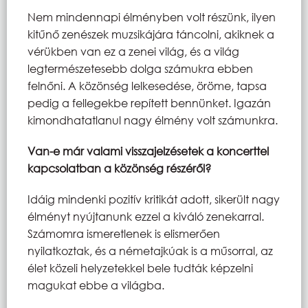
Nem mindennapi élményben volt részünk, ilyen
kitűnő zenészek muzsikájára táncolni, akiknek a
vérükben van ez a zenei világ, és a világ
legtermészetesebb dolga számukra ebben
felnőni. A közönség lelkesedése, öröme, tapsa
pedig a fellegekbe repített bennünket. Igazán
kimondhatatlanul nagy élmény volt számunkra.
Van-e már valami visszajelzésetek a koncerttel
kapcsolatban a közönség részéről?
Idáig mindenki pozitív kritikát adott, sikerült nagy
élményt nyújtanunk ezzel a kiváló zenekarral.
Számomra ismeretlenek is elismerően
nyilatkoztak, és a németajkúak is a műsorral, az
élet közeli helyzetekkel bele tudták képzelni
magukat ebbe a világba.