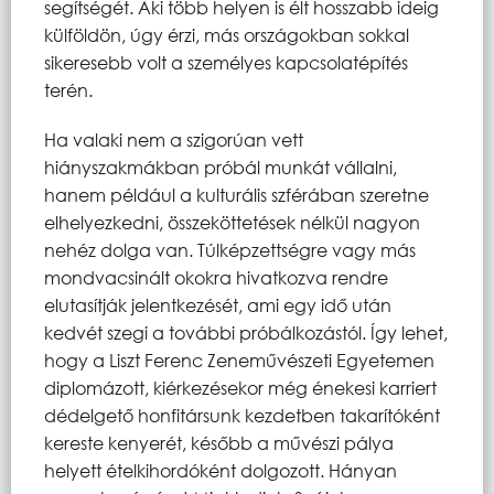
segítségét. Aki több helyen is élt hosszabb ideig
külföldön, úgy érzi, más országokban sokkal
sikeresebb volt a személyes kapcsolatépítés
terén.
Ha valaki nem a szigorúan vett
hiányszakmákban próbál munkát vállalni,
hanem például a kulturális szférában szeretne
elhelyezkedni, összeköttetések nélkül nagyon
nehéz dolga van. Túlképzettségre vagy más
mondvacsinált okokra hivatkozva rendre
elutasítják jelentkezését, ami egy idő után
kedvét szegi a további próbálkozástól. Így lehet,
hogy a Liszt Ferenc Zeneművészeti Egyetemen
diplomázott, kiérkezésekor még énekesi karriert
dédelgető honfitársunk kezdetben takarítóként
kereste kenyerét, később a művészi pálya
helyett ételkihordóként dolgozott. Hányan