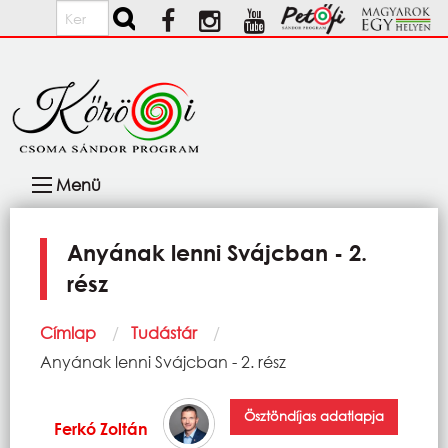
Ugrás a tartalomra
Keresés
Fő
Menü
navigáció
Anyának lenni Svájcban - 2.
rész
Morzsa
Címlap
Tudástár
Current:
Anyának lenni Svájcban - 2. rész
Ösztöndíjas adatlapja
Ferkó Zoltán