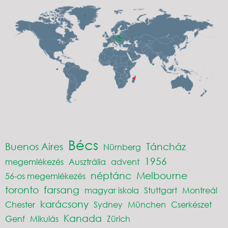
Bécs
Buenos Aires
Táncház
Nürnberg
1956
megemlékezés
Ausztrália
advent
néptánc
Melbourne
56-os megemlékezés
toronto
farsang
magyar iskola
Stuttgart
Montreál
karácsony
Chester
Sydney
München
Cserkészet
Kanada
Genf
Mikulás
Zürich