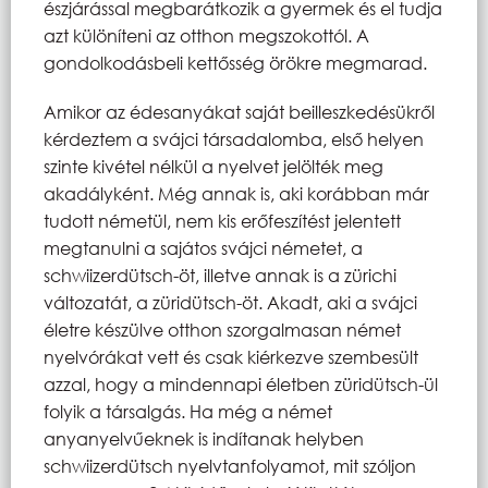
észjárással megbarátkozik a gyermek és el tudja
azt különíteni az otthon megszokottól. A
gondolkodásbeli kettősség örökre megmarad.
Amikor az édesanyákat saját beilleszkedésükről
kérdeztem a svájci társadalomba, első helyen
szinte kivétel nélkül a nyelvet jelölték meg
akadályként. Még annak is, aki korábban már
tudott németül, nem kis erőfeszítést jelentett
megtanulni a sajátos svájci németet, a
schwiizerdütsch-öt, illetve annak is a zürichi
változatát, a züridütsch-öt. Akadt, aki a svájci
életre készülve otthon szorgalmasan német
nyelvórákat vett és csak kiérkezve szembesült
azzal, hogy a mindennapi életben züridütsch-ül
folyik a társalgás. Ha még a német
anyanyelvűeknek is indítanak helyben
schwiizerdütsch nyelvtanfolyamot, mit szóljon