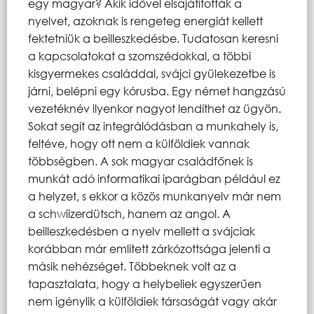
egy magyar? Akik idővel elsajátították a
nyelvet, azoknak is rengeteg energiát kellett
fektetniük a beilleszkedésbe. Tudatosan keresni
a kapcsolatokat a szomszédokkal, a többi
kisgyermekes családdal, svájci gyülekezetbe is
járni, belépni egy kórusba. Egy német hangzású
vezetéknév ilyenkor nagyot lendíthet az ügyön.
Sokat segít az integrálódásban a munkahely is,
feltéve, hogy ott nem a külföldiek vannak
többségben. A sok magyar családfőnek is
munkát adó informatikai iparágban például ez
a helyzet, s ekkor a közös munkanyelv már nem
a schwiizerdütsch, hanem az angol. A
beilleszkedésben a nyelv mellett a svájciak
korábban már említett zárkózottsága jelenti a
másik nehézséget. Többeknek volt az a
tapasztalata, hogy a helybeliek egyszerűen
nem igénylik a külföldiek társaságát vagy akár