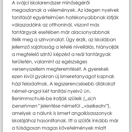
A svájci iskolarendszer minőségéről
megoszlanak a vélemények. Az idegen nyelvek
tanítását egyértelműen hatékonyabbnak látják
válaszadóink az otthoninál, viszont más
tantárgyak esetében már alacsonyabbnak
ítélik meg a színvonalat. Úgy érzik, az iskolában
jellemző sajátosság a lefelé nivellálás, hiányolják
a megfelelő szintű képzést a reál tantárgyak
területén, valamint az egészséges
versenyszellem megteremtését. A gyerekek
ezen kívül gyakran új ismeretanyagot kapnak
házi feladatnak. A legszerencsésebb diákokat
német-angol két tanítási nyelvű ún.
Benimmschulé-be íratják szüleik (
„sich
benehmen”
jelentése németül
„viselkedni”
),
amelyek a nálunk is ismert angolkisasszonyok
iskolájához hasonlítanak. Itt a szülők inkább már
a túlságosan magas követelmények miatt