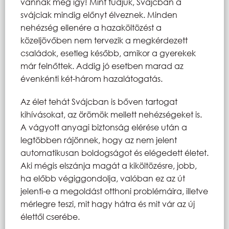
vannak még így! Mint tudjuk, Svájcban a
svájciak mindig előnyt élveznek. Minden
nehézség ellenére a hazaköltözést a
közeljövőben nem tervezik a megkérdezett
családok, esetleg később, amikor a gyerekek
már felnőttek. Addig jó esetben marad az
évenkénti két-három hazalátogatás.
Az élet tehát Svájcban is bőven tartogat
kihívásokat, az örömök mellett nehézségeket is.
A vágyott anyagi biztonság elérése után a
legtöbben rájönnek, hogy az nem jelent
automatikusan boldogságot és elégedett életet.
Aki mégis elszánja magát a kiköltözésre, jobb,
ha előbb végiggondolja, valóban ez az út
jelenti-e a megoldást otthoni problémáira, illetve
mérlegre teszi, mit hagy hátra és mit vár az új
élettől cserébe.