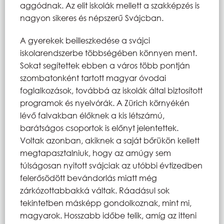
aggódnak. Az elit iskolák mellett a szakképzés is
nagyon sikeres és népszerű Svájcban.
A gyerekek beilleszkedése a svájci
iskolarendszerbe többségében könnyen ment.
Sokat segítettek ebben a város több pontján
szombatonként tartott magyar óvodai
foglalkozások, továbbá az iskolák által biztosított
programok és nyelvórák. A Zürich környékén
lévő falvakban élőknek a kis létszámú,
barátságos csoportok is előnyt jelentettek.
Voltak azonban, akiknek a saját bőrükön kellett
megtapasztalniuk, hogy az amúgy sem
túlságosan nyitott svájciak az utóbbi évtizedben
felerősödött bevándorlás miatt még
zárkózottabbakká váltak. Ráadásul sok
tekintetben másképp gondolkoznak, mint mi,
magyarok. Hosszabb időbe telik, amíg az itteni