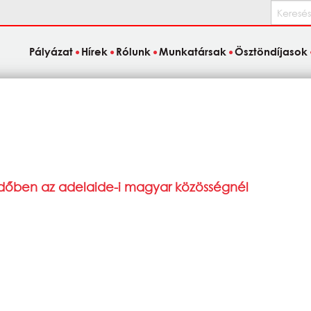
Keresés
Pályázat
Hírek
Rólunk
Munkatársak
Ösztöndíjasok
dőben az adelaide-i magyar közösségnél