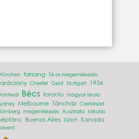
farsang
München
56-os megemlékezés
karácsony
1956
Chester
Genf
Stuttgart
Bécs
toronto
ontreál
magyar iskola
Melbourne
Táncház
Sydney
Cserkészet
Nürnberg
megemlékezés
Ausztrália
Mikulás
néptánc
Buenos Aires
Kanada
Zürich
advent