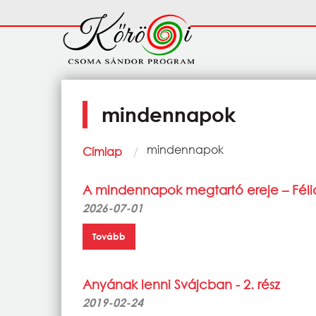
Ugrás a tartalomra
Fő
navigáció
mindennapok
Morzsa
Current:
mindennapok
Címlap
A mindennapok megtartó ereje – Féli
2026-07-01
Tovább
Anyának lenni Svájcban - 2. rész
2019-02-24