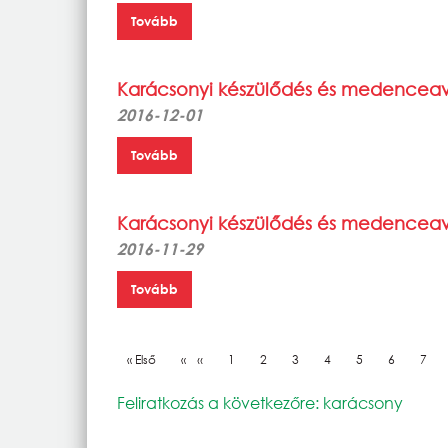
Tovább
Karácsonyi készülődés és medencea
2016-12-01
Tovább
Karácsonyi készülődés és medencea
2016-11-29
Tovább
Oldalszámozás
Első oldal
« Első
Előző oldal
‹‹
Oldal
1
Oldal
2
Oldal
3
Oldal
4
Oldal
5
Oldal
6
Olda
7
Feliratkozás a következőre: karácsony