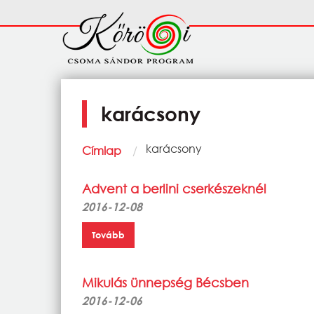
Ugrás a tartalomra
Fő
navigáció
karácsony
Morzsa
Current:
karácsony
Címlap
Advent a berlini cserkészeknél
2016-12-08
Tovább
Mikulás ünnepség Bécsben
2016-12-06