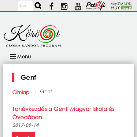
Ugrás a tartalomra
Keresés
Fő
Menü
navigáció
Genf
Morzsa
Current:
Genf
Címlap
Tanévkezdés a Genfi Magyar Iskola és
Óvodában
2017-09-14