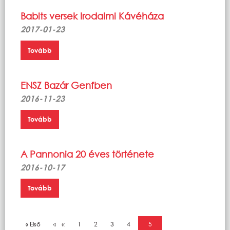
Babits versek Irodalmi Kávéháza
2017-01-23
Tovább
ENSZ Bazár Genfben
2016-11-23
Tovább
A Pannonia 20 éves története
2016-10-17
Tovább
Oldalszámozás
Első oldal
« Első
Előző oldal
‹‹
Oldal
1
Oldal
2
Oldal
3
Oldal
4
Jelenlegi oldal
5