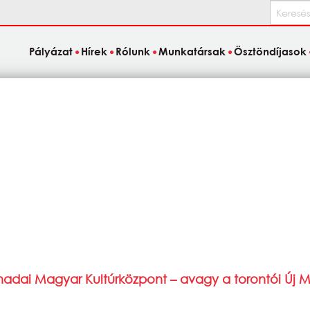
Keresés
Pályázat
Hírek
Rólunk
Munkatársak
Ösztöndíjasok
anadai Magyar Kultúrközpont – avagy a torontói Új 