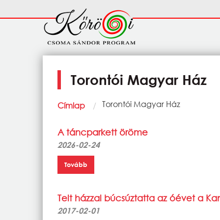
Ugrás a tartalomra
Fő
navigáció
Torontói Magyar Ház
Morzsa
Current:
Torontói Magyar Ház
Címlap
A táncparkett öröme
2026-02-24
Tovább
Telt házzal búcsúztatta az óévet a K
2017-02-01