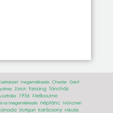
serkészet
megemlékezés
Chester
Genf
farsang
Táncház
Sydney
Zürich
1956
Melbourne
usztrália
néptánc
6-os megemlékezés
München
Kanada
karácsony
Stuttgart
Mikulás