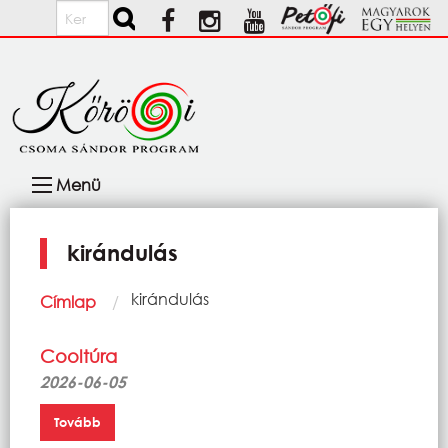
Ugrás a tartalomra
Keresés
Fő
Menü
navigáció
kirándulás
Morzsa
Current:
kirándulás
Címlap
Cooltúra
2026-06-05
Tovább