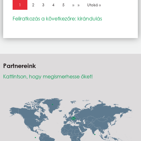
Oldalszámozás
Jelenlegi oldal
1
Oldal
2
Oldal
3
Oldal
4
Oldal
5
Következő oldal
››
Utolsó oldal
Utolsó »
Feliratkozás a következőre: kirándulás
Partnereink
Kattintson, hogy megismerhesse őket!