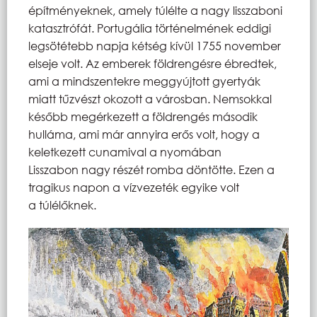
építményeknek, amely túlélte a nagy lisszaboni
katasztrófát. Portugália történelmének eddigi
legsötétebb napja kétség kívül 1755 november
elseje volt. Az emberek földrengésre ébredtek,
ami a mindszentekre meggyújtott gyertyák
miatt tűzvészt okozott a városban. Nemsokkal
később megérkezett a földrengés második
hulláma, ami már annyira erős volt, hogy a
keletkezett cunamival a nyomában
Lisszabon nagy részét romba döntötte. Ezen a
tragikus napon a vízvezeték egyike volt
a túlélőknek.