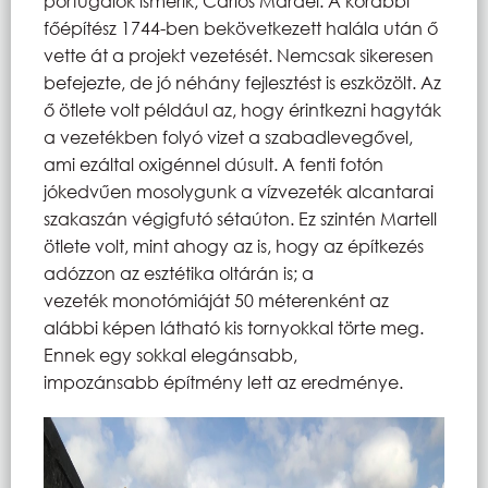
portugálok ismerik, Carlos Mardel. A korábbi
főépítész 1744-ben bekövetkezett halála után ő
vette át a projekt vezetését. Nemcsak sikeresen
befejezte, de jó néhány fejlesztést is eszközölt. Az
ő ötlete volt például az, hogy érintkezni hagyták
a vezetékben folyó vizet a szabadlevegővel,
ami ezáltal oxigénnel dúsult. A fenti fotón
jókedvűen mosolygunk a vízvezeték alcantarai
szakaszán végigfutó sétaúton. Ez szintén Martell
ötlete volt, mint ahogy az is, hogy az építkezés
adózzon az esztétika oltárán is; a
vezeték monotómiáját 50 méterenként az
alábbi képen látható kis tornyokkal törte meg.
Ennek egy sokkal elegánsabb,
impozánsabb építmény lett az eredménye.