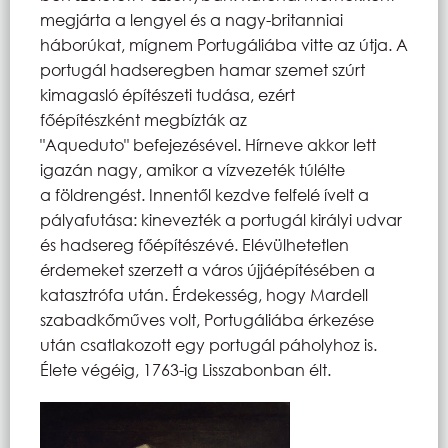
megjárta a lengyel és a nagy-britanniai
háborúkat, mígnem Portugáliába vitte az útja. A
portugál hadseregben hamar szemet szúrt
kimagasló építészeti tudása, ezért
főépítészként megbízták az
"Aqueduto" befejezésével. Hírneve akkor lett
igazán nagy, amikor a vízvezeték túlélte
a földrengést. Innentől kezdve felfelé ívelt a
pályafutása: kinevezték a portugál királyi udvar
és hadsereg főépítészévé. Elévülhetetlen
érdemeket szerzett a város újjáépítésében a
katasztrófa után. Érdekesség, hogy Mardell
szabadkőműves volt, Portugáliába érkezése
után csatlakozott egy portugál páholyhoz is.
Élete végéig, 1763-ig Lisszabonban élt.