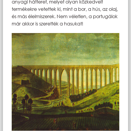
anyagi hátteret, melyet olyan közkedvelt
termékekre vetettek ki, mint a bor, a hús, az olaj,
és más élelmiszerek. Nem véletlen, a portugálok
már akkor is szerették a hasukat!