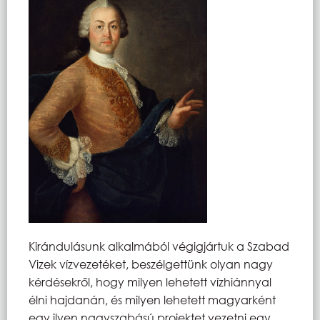
Kirándulásunk alkalmából végigjártuk a Szabad
Vizek vízvezetéket, beszélgettünk olyan nagy
kérdésekről, hogy milyen lehetett vízhiánnyal
élni hajdanán, és milyen lehetett magyarként
egy ilyen nagyszabású projektet vezetni egy