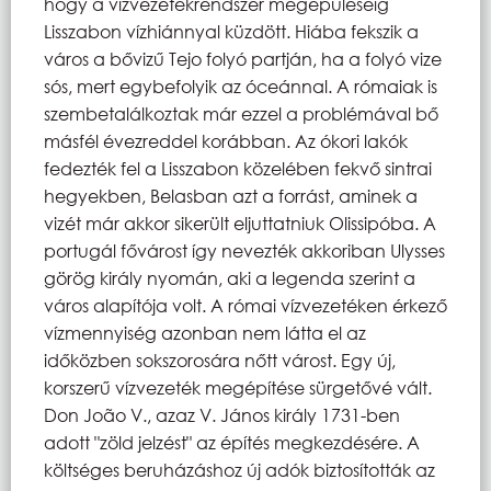
hogy a vízvezetékrendszer megépüléséig
Lisszabon vízhiánnyal küzdött. Hiába fekszik a
város a bővizű Tejo folyó partján, ha a folyó vize
sós, mert egybefolyik az óceánnal. A rómaiak is
szembetalálkoztak már ezzel a problémával bő
másfél évezreddel korábban. Az ókori lakók
fedezték fel a Lisszabon közelében fekvő sintrai
hegyekben, Belasban azt a forrást, aminek a
vizét már akkor sikerült eljuttatniuk Olissipóba. A
portugál fővárost így nevezték akkoriban Ulysses
görög király nyomán, aki a legenda szerint a
város alapítója volt. A római vízvezetéken érkező
vízmennyiség azonban nem látta el az
időközben sokszorosára nőtt várost. Egy új,
korszerű vízvezeték megépítése sürgetővé vált.
Don João V., azaz V. János király 1731-ben
adott "zöld jelzést" az építés megkezdésére. A
költséges beruházáshoz új adók biztosították az