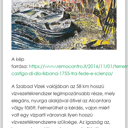
A kép
forrása:
https://www.remocontro.it/2016/11/01/terre
castigo-di-dio-lisbona-1755-tra-fede-e-scienza/
A Szabad Vizek valójában az 58 km hosszú
vízvezetékrendszer legimpozánsabb része, mely
elegáns, nyurga alakjával átível az Alcantara
völgy fölött. Felmerülhet a kérdés, vajon miért
volt egy vízparti városnak ilyen hosszú
vízvezetékrendszerre szüksége. Az igazság az,