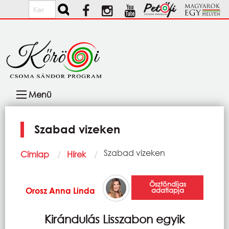
Ugrás a tartalomra
Keresés
Fő
Menü
navigáció
Szabad vizeken
Morzsa
Current:
Szabad vizeken
Címlap
Hírek
Ösztöndíjas
Orosz Anna Linda
adatlapja
Kirándulás Lisszabon egyik