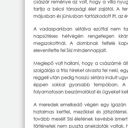
császár reménye az volt, hogy a villa nyu
tartja a bécsi társasági élet zajától. A 
májusban és júniusban tartózkodott itt, az év
A vadasparkban sétálva ezúttal nem ta
napsütéses hétvégén rengetegen kirá
megszokottnál. A dombnak felfelé kap
elevenítette fel Sisi mindennapjait.
Meglepő volt hallani, hogy a császárné ál
szolgálója a friss híreket olvasta fel neki, 
reggeli után pedig hosszú sétára indult ug
éppen sokkal gyorsabb tempóban. A s
folyamatosan beszámolókat és ügyeket kelle
A meredek emelkedő végén egy igazán han
hatalmas kerttel, mezőkkel és játszótérre
tovább mesélt Sisi életének kevésbé ismert r
történetek nem puszta anekdoták voltak, h