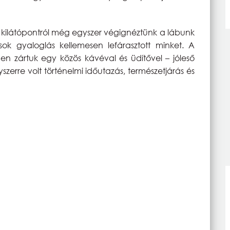
gy kilátópontról még egyszer végignéztünk a lábunk
ok gyaloglás kellemesen lefárasztott minket. A
ben zártuk egy közös kávéval és üdítővel – jóleső
erre volt történelmi időutazás, természetjárás és