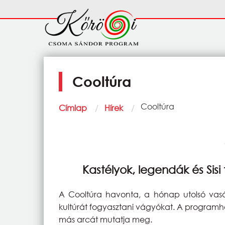
Ugrás a tartalomra
Fő
navigáció
Cooltúra
Morzsa
Current:
Cooltúra
Címlap
Hírek
Kastélyok, legendák és Sisi t
A Cooltúra havonta, a hónap utolsó vasár
kultúrát fogyasztani vágyókat. A programh
más arcát mutatja meg.