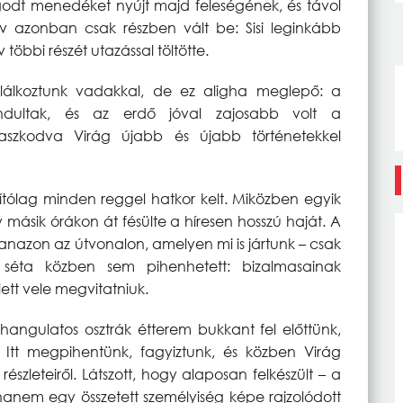
godt menedéket nyújt majd feleségének, és távol
terv azonban csak részben vált be: Sisi leginkább
 többi részét utazással töltötte.
lálkoztunk vadakkal, de ez aligha meglepő: a
ndultak, és az erdő jóval zajosabb volt a
aszkodva Virág újabb és újabb történetekkel
lítólag minden reggel hatkor kelt. Miközben egyik
egy másik órákon át fésülte a híresen hosszú haját. A
yanazon az útvonalon, amelyen mi is jártunk – csak
éta közben sem pihenhetett: bizalmasainak
tt vele megvitatniuk.
gulatos osztrák étterem bukkant fel előttünk,
l. Itt megpihentünk, fagyiztunk, és közben Virág
észleteiről. Látszott, hogy alaposan felkészült – a
anem egy összetett személyiség képe rajzolódott