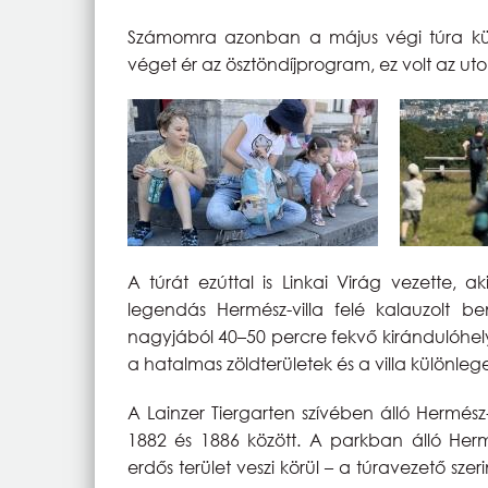
Számomra azonban a május végi túra kül
véget ér az ösztöndíjprogram, ez volt az ut
A túrát ezúttal is Linkai Virág vezette, 
legendás Hermész-villa felé kalauzolt b
nagyjából 40–50 percre fekvő kirándulóhely
a hatalmas zöldterületek és a villa különle
A Lainzer Tiergarten szívében álló Hermész-
1882 és 1886 között. A parkban álló Herm
erdős terület veszi körül – a túravezető sze