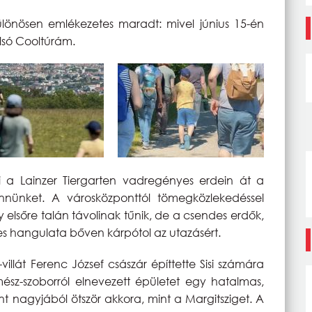
önösen emlékezetes maradt: mivel június 15-én
olsó Cooltúrám.
aki a Lainzer Tiergarten vadregényes erdein át a
ennünket. A városközponttól tömegközlekedéssel
 elsőre talán távolinak tűnik, de a csendes erdők,
ges hangulata bőven kárpótol az utazásért.
villát Ferenc József császár építtette Sisi számára
ész-szoborról elnevezett épületet egy hatalmas,
rint nagyjából ötször akkora, mint a Margitsziget. A