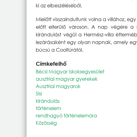
ki az elbeszéléséből.
Mielőtt visszaindultunk volna a villához, e
előtt elterülő városon. A nap végére a s
kirándulást végül a Hermész-villa éttermé
lezárásaként egy olyan napnak, amely egysz
búcsú a Cooltúrától.
Címkefelhő
Bécsi Magyar Iskolaegyesület
ausztriai magyar gyerekek
Ausztriai magyarok
Sisi
kirándulás
történelem
rendhagyó történelemóra
Közösség