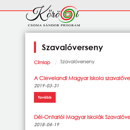
Ugrás a tartalomra
Fő
navigáció
Szavalóverseny
Morzsa
Current:
Szavalóverseny
Címlap
A Clevelandi Magyar Iskola szavalóv
2019-03-31
Tovább
Dél-Ontariói Magyar Iskolák Szavalóv
2018-04-19