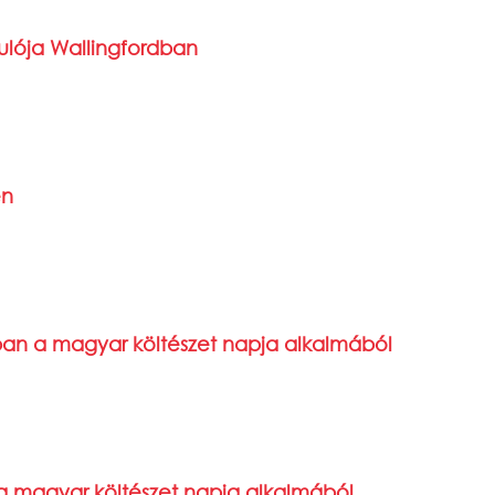
dulója Wallingfordban
en
ban a magyar költészet napja alkalmából
 a magyar költészet napja alkalmából