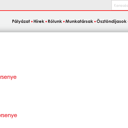
Keresés
Pályázat
Hírek
Rólunk
Munkatársak
Ösztöndíjasok
ersenye
ersenye