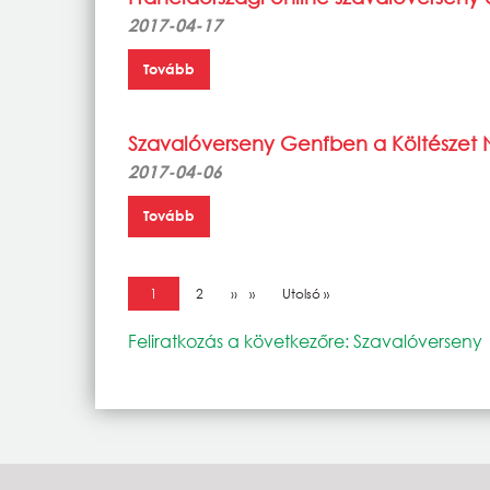
2017-04-17
Tovább
Szavalóverseny Genfben a Költészet 
2017-04-06
Tovább
Oldalszámozás
Jelenlegi oldal
1
Oldal
2
Következő oldal
››
Utolsó oldal
Utolsó »
Feliratkozás a következőre: Szavalóverseny