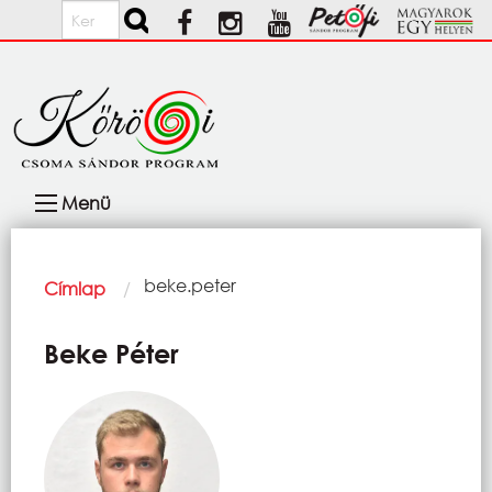
Ugrás a tartalomra
Keresés
Fő
Menü
navigáció
Morzsa
Current:
beke.peter
Címlap
Beke Péter