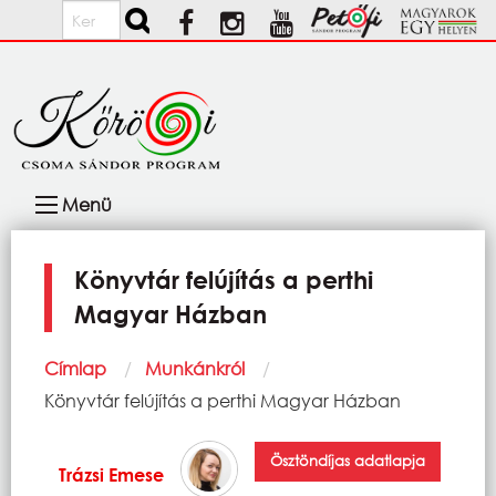
Ugrás a tartalomra
Keresés
Fő
Menü
navigáció
Könyvtár felújítás a perthi
Magyar Házban
Morzsa
Címlap
Munkánkról
Current:
Könyvtár felújítás a perthi Magyar Házban
Ösztöndíjas adatlapja
Trázsi Emese