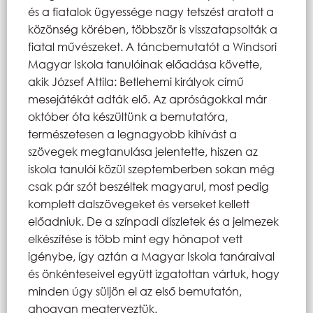
és a fiatalok ügyessége nagy tetszést aratott a
közönség körében, többször is visszatapsolták a
fiatal művészeket. A táncbemutatót a Windsori
Magyar Iskola tanulóinak előadása követte,
akik József Attila: Betlehemi királyok című
mesejátékát adták elő. Az apróságokkal már
október óta készültünk a bemutatóra,
természetesen a legnagyobb kihívást a
szövegek megtanulása jelentette, hiszen az
iskola tanulói közül szeptemberben sokan még
csak pár szót beszéltek magyarul, most pedig
komplett dalszövegeket és verseket kellett
előadniuk. De a színpadi díszletek és a jelmezek
elkészítése is több mint egy hónapot vett
igénybe, így aztán a Magyar Iskola tanáraival
és önkénteseivel együtt izgatottan vártuk, hogy
minden úgy süljön el az első bemutatón,
ahogyan megterveztük.