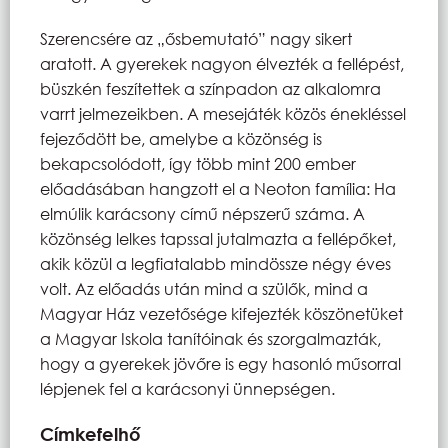
Szerencsére az „ősbemutató” nagy sikert
aratott. A gyerekek nagyon élvezték a fellépést,
büszkén feszítettek a színpadon az alkalomra
varrt jelmezeikben. A mesejáték közös énekléssel
fejeződött be, amelybe a közönség is
bekapcsolódott, így több mint 200 ember
előadásában hangzott el a Neoton família: Ha
elmúlik karácsony című népszerű száma. A
közönség lelkes tapssal jutalmazta a fellépőket,
akik közül a legfiatalabb mindössze négy éves
volt. Az előadás után mind a szülők, mind a
Magyar Ház vezetősége kifejezték köszönetüket
a Magyar Iskola tanítóinak és szorgalmazták,
hogy a gyerekek jövőre is egy hasonló műsorral
lépjenek fel a karácsonyi ünnepségen.
Címkefelhő