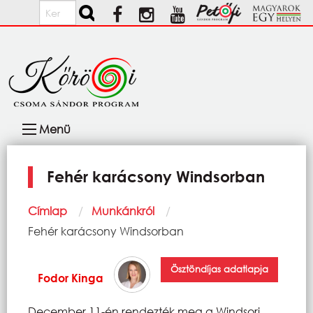
Ugrás a tartalomra
Keresés
Fő
Menü
navigáció
Fehér karácsony Windsorban
Morzsa
Címlap
Munkánkról
Current:
Fehér karácsony Windsorban
Ösztöndíjas adatlapja
Fodor Kinga
December 11-én rendezték meg a Windsori