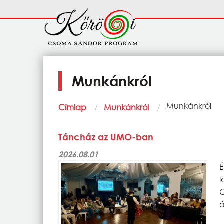
Ugrás a tartalomra
Fő
navigáció
Munkánkról
Morzsa
Current:
Munkánkról
Címlap
Munkánkról
Táncház az UMO-ban
2026.08.01
á