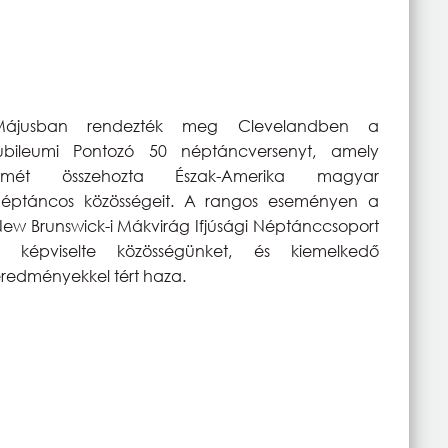
Májusban rendezték meg Clevelandben a
jubileumi Pontozó 50 néptáncversenyt, amely
ismét összehozta Észak-Amerika magyar
néptáncos közösségeit. A rangos eseményen a
ew Brunswick-i Mákvirág Ifjúsági Néptánccsoport
is képviselte közösségünket, és kiemelkedő
redményekkel tért haza.