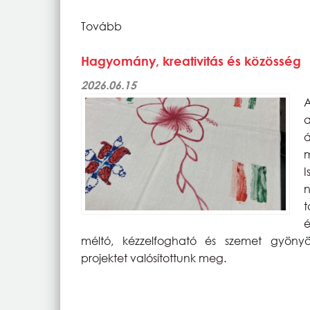
Tovább
Hagyomány, kreativitás és közösség
2026.06.15
A
a
á
m
I
n
t
é
méltó, kézzelfogható és szemet gyönyör
projektet valósítottunk meg.