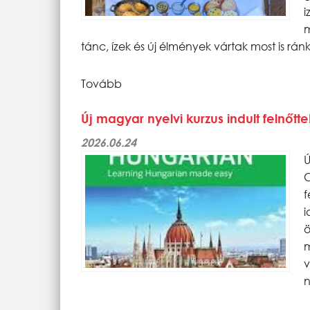
m
tánc, ízek és új élmények vártak most is rán
Tovább
Új magyar nyelvi kurzus indult felnő
2026.06.24
Ú
C
f
i
ö
v
n