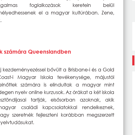
izgalmas foglalkozások keretein belül
élyedhessenek el a magyar kultúrában. Zene,
k.
ttek számára Queenslandben
j kezdeményezéssel bővült a Brisbane-i és a Gold
oast-i Magyar Iskola tevékenysége, májustól
elnőttek számára is elindultak a magyar mint
degen nyelv online kurzusok. Az órákat a két iskola
sztöndíjasai tartják, elsősorban azoknak, akik
magyar családi kapcsolatokkal rendelkeznek,
agy szeretnék fejleszteni korábban megszerzett
yelvtudásukat.