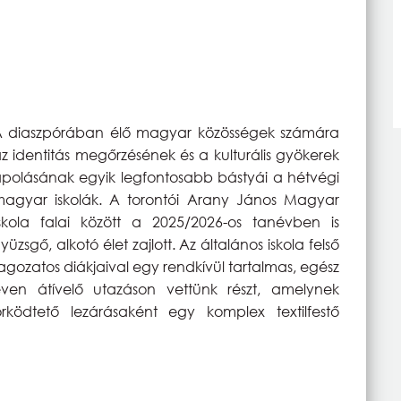
 diaszpórában élő magyar közösségek számára
z identitás megőrzésének és a kulturális gyökerek
polásának egyik legfontosabb bástyái a hétvégi
agyar iskolák. A torontói Arany János Magyar
skola falai között a 2025/2026-os tanévben is
yüzsgő, alkotó élet zajlott. Az általános iskola felső
agozatos diákjaival egy rendkívül tartalmas, egész
ven átívelő utazáson vettünk részt, amelynek
ködtető lezárásaként egy komplex textilfestő