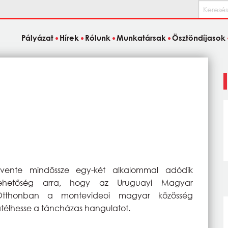
Keresés
Pályázat
Hírek
Rólunk
Munkatársak
Ösztöndíjasok
Évente mindössze egy-két alkalommal adódik
lehetőség arra, hogy az Uruguayi Magyar
Otthonban a montevideoi magyar közösség
télhesse a táncházas hangulatot.