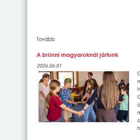
Tovább
A brünni magyaroknál jártunk
2026.06.01
C
m
H
C
o
m
h