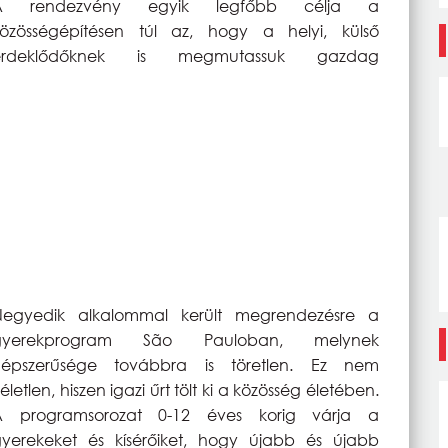
A rendezvény egyik legfőbb célja a
özösségépítésen túl az, hogy a helyi, külső
érdeklődőknek is megmutassuk gazdag
Negyedik alkalommal került megrendezésre a
gyerekprogram São Pauloban, melynek
népszerűsége továbbra is töretlen. Ez nem
életlen, hiszen igazi űrt tölt ki a közösség életében.
A programsorozat 0-12 éves korig várja a
yerekeket és kísérőiket, hogy újabb és újabb