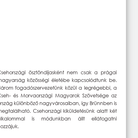
sehországi ösztöndíjasként nem csak a prágai
agyarság közösségi életébe kapcsolódtunk be.
árom fogadószervezetünk közül a legrégebbi, a
seh- és Morvaországi Magyarok Szövetsége az
rszág különböző nagyvárosaiban, így Brünnben is
egtalálható. Csehországi kiküldetésünk alatt két
alkalommal is módunkban állt ellátogatni
ozzájuk.