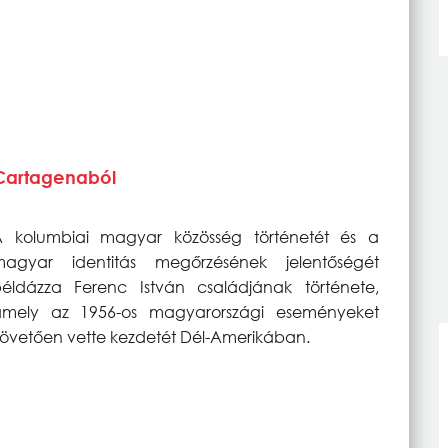
 Cartagenaból
A kolumbiai magyar közösség történetét és a
magyar identitás megőrzésének jelentőségét
éldázza Ferenc István családjának története,
amely az 1956-os magyarországi eseményeket
övetően vette kezdetét Dél-Amerikában.