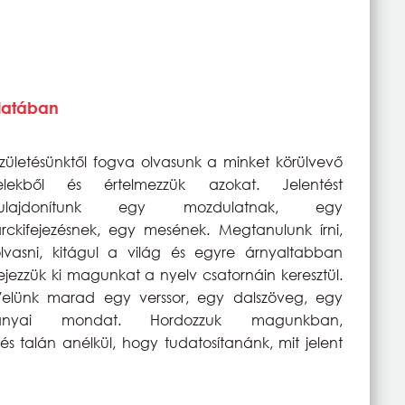
álatában
zületésünktől fogva olvasunk a minket körülvevő
jelekből és értelmezzük azokat. Jelentést
tulajdonítunk egy mozdulatnak, egy
rckifejezésnek, egy mesének. Megtanulunk írni,
lvasni, kitágul a világ és egyre árnyaltabban
ejezzük ki magunkat a nyelv csatornáin keresztül.
elünk marad egy verssor, egy dalszöveg, egy
anyai mondat. Hordozzuk magunkban,
és talán anélkül, hogy tudatosítanánk, mit jelent