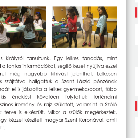
s királyról tanultunk. Egy lelkes tanodás, mint
 a fontos információkat, segítő kezet nyújtva ezzel
ul még nagyobb kihívást jelenthet. Lelkesen
és szájtátva hallgattuk a Szent László pénzének
dát el is játszotta a lelkes gyermekcsoport, több
is éneklést követően folytattuk történelmi
zínes iromány és rajz született, valamint a Szóló
erve is elkészült. Mikor a szülők megérkeztek,
y kézzel készített magyar Szent Koronával, amit
l”.