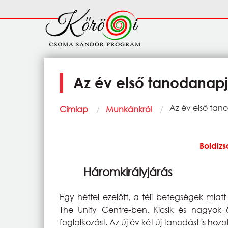
Ugrás a tartalomra
Fő
navigáció
Az év első tanodanap
Morzsa
Current:
Az év első ta
Címlap
Munkánkról
Boldizs
Háromkirályjárás
Egy héttel ezelőtt, a téli betegségek miat
The Unity Centre-ben. Kicsik és nagyok
foglalkozást. Az új év két új tanodást is hoz