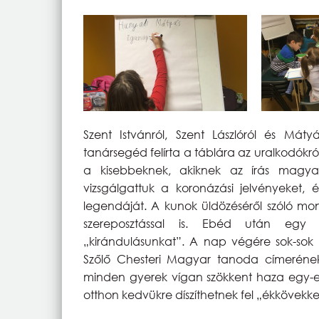
Szent Istvánról, Szent Lászlóról és Mátyá
tanársegéd felírta a táblára az uralkodókról
a kisebbeknek, akiknek az írás magyar
vizsgálgattuk a koronázási jelvényeket, 
legendáját. A kunok üldözéséről szóló mon
szereposztással is. Ebéd után egy k
„kirándulásunkat”. A nap végére sok-sok s
Szőlő Chesteri Magyar tanoda címerének t
minden gyerek vígan szökkent haza egy-eg
otthon kedvükre díszíthetnek fel „ékkövekke