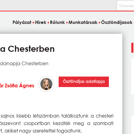
Keresés
Pályázat
Hírek
Rólunk
Munkatársak
Ösztöndíjasok
ja Chesterben
nodanapja Chesterben
Ösztöndíjas adatlapja
ár Zsófia Ágnes
t sajnos kisebb létszámban találkoztunk a chesteri
 összevont csoportban kezdték meg a szombati
ott, akiket nagy szeretettel fogadtunk.