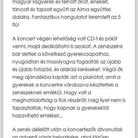
magyar kisgyerek és felnőtt örült, énekelt,
táncolt és tapsolt együtt az Alma együttes
dalaira. Fantasztikus hangulatot teremtett az 5
fiú!
A koncert végén lehetőség volt CD-t és pólót
venni, majd dedikáltatni is azokat. A zenészeink
bár siettek a következő gyerekcsapathoz,
nyugodtan és mosolyogva fogadták az újabb
és újabb fotózási, és aláírási kéréseket. Végül ők
meg ajándékba kapták azt a plakátot, amit a
gyerekek a koncertre várakozva készítettek a
zenészeknek emlékül. Nagy volt a
meghatódottság a fiúk részéről! Még ilyet nem is
tapasztaltak, hogy kapnak a gyerekektől
hazavihető emléket...
A zenés délelőtt után a koncertezők átvonultak
az adventi vásár helyszínére, ahol jóízűen