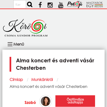
Ugrás a tartalomra
Keresés
Fő
Menü
navigáció
Alma koncert és adventi vásár
Chesterben
Morzsa
Címlap
Munkánkról
Current:
Alma koncert és adventi vásár Chesterben
Ösztöndíjas
Szabó
adatlapja