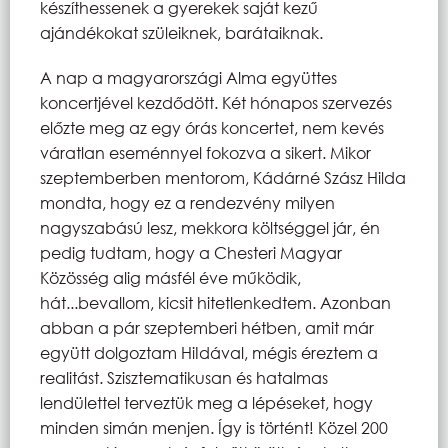
készíthessenek a gyerekek saját kezű
ajándékokat szüleiknek, barátaiknak.
A nap a magyarországi Alma együttes
koncertjével kezdődött. Két hónapos szervezés
előzte meg az egy órás koncertet, nem kevés
váratlan eseménnyel fokozva a sikert. Mikor
szeptemberben mentorom, Kádárné Szász Hilda
mondta, hogy ez a rendezvény milyen
nagyszabású lesz, mekkora költséggel jár, én
pedig tudtam, hogy a Chesteri Magyar
Közösség alig másfél éve működik,
hát...bevallom, kicsit hitetlenkedtem. Azonban
abban a pár szeptemberi hétben, amit már
együtt dolgoztam HiIdával, mégis éreztem a
realitást. Szisztematikusan és hatalmas
lendülettel terveztük meg a lépéseket, hogy
minden simán menjen. Így is történt! Közel 200