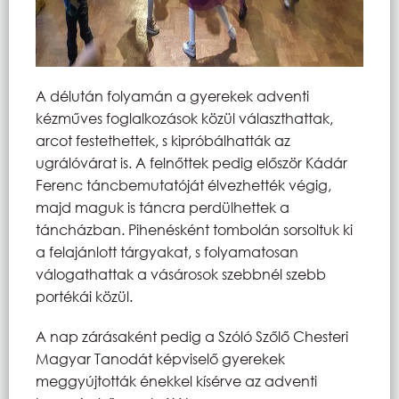
A délután folyamán a gyerekek adventi
kézműves foglalkozások közül választhattak,
arcot festethettek, s kipróbálhatták az
ugrálóvárat is. A felnőttek pedig először Kádár
Ferenc táncbemutatóját élvezhették végig,
majd maguk is táncra perdülhettek a
táncházban. Pihenésként tombolán sorsoltuk ki
a felajánlott tárgyakat, s folyamatosan
válogathattak a vásárosok szebbnél szebb
portékái közül.
A nap zárásaként pedig a Szóló Szőlő Chesteri
Magyar Tanodát képviselő gyerekek
meggyújtották énekkel kísérve az adventi