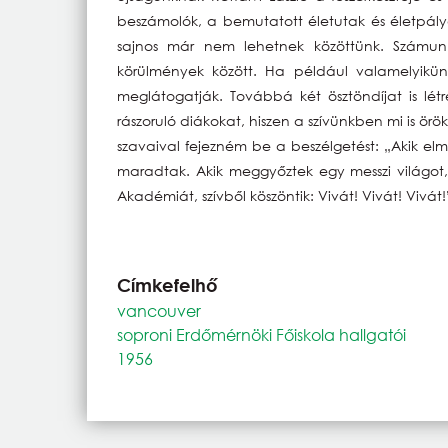
beszámolók, a bemutatott életutak és életpályá
sajnos már nem lehetnek közöttünk. Számun
körülmények között. Ha például valamelyikü
meglátogatják. Továbbá két ösztöndíjat is lét
rászoruló diákokat, hiszen a szívünkben mi is 
szavaival fejezném be a beszélgetést: „Akik 
maradtak. Akik meggyőztek egy messzi világot,
Akadémiát, szívből köszöntik: Vivát! Vivát! Vivát!
Címkefelhő
vancouver
soproni Erdőmérnöki Főiskola hallgatói
1956