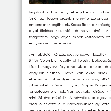
Legutóbb a karácsonyi ebédjükre voltam hiva
ismét azt fogom érezni: mennyire szerencsés
embereknek segíthetek. Kocsis Tibor, a közösség 
atyai öleléssel köszöntött és hellyel kínált.
faggattam, hogy vajon minek köszönhető az,
ennyire sűrűn összejárnak.
„Annakidején kétszáznegyvenegyen kezdtük itt
British Columbia Faculty of Forestry befogadá
között magyarul folytathattuk a tanulást és
vagyunk életben, illetve van akiről nincs
ebédelünk, akármilyen rossz idő van, 40-4
piknikünket a Szász tanyán, Maple Ridgen 
rengetegen eljönnek. Van egy saját újságunk i
mint 25 éve működik. A névválasztás egész p
ered, ő nevezte el a kiadványunkat így, ezzel
újságunknak Rétfalvi László a főszerkesztője é