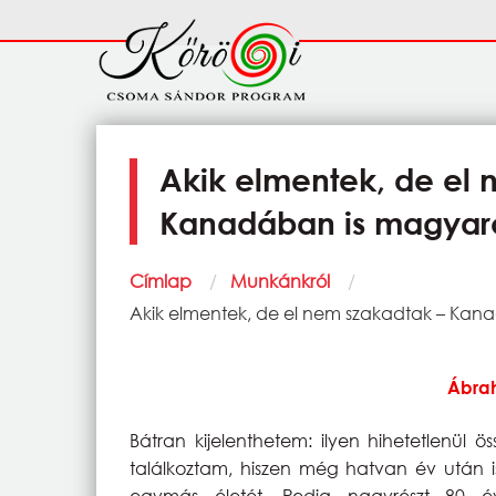
Ugrás a tartalomra
Fő
navigáció
Akik elmentek, de el 
Kanadában is magyar
Morzsa
Címlap
Munkánkról
Current:
Akik elmentek, de el nem szakadtak – Ka
Ábrah
Bátran kijelenthetem: ilyen hihetetlenül
találkoztam, hiszen még hatvan év után is
egymás életét. Pedig nagyrészt 80 év 