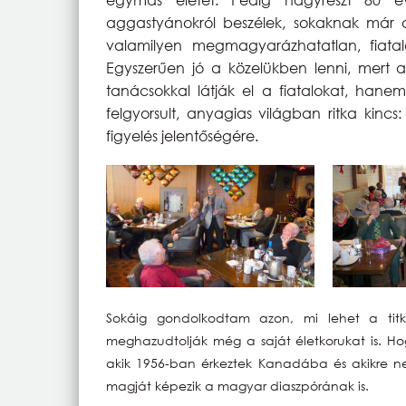
aggastyánokról beszélek, sokaknak már
valamilyen megmagyarázhatatlan, fiatal
Egyszerűen jó a közelükben lenni, mert 
tanácsokkal látják el a fiatalokat, han
felgyorsult, anyagias világban ritka kinc
figyelés jelentőségére.
Sokáig gondolkodtam azon, mi lehet a titku
meghazudtolják még a saját életkorukat is. Ho
akik 1956-ban érkeztek Kanadába és akikre 
magját képezik a magyar diaszpórának is.