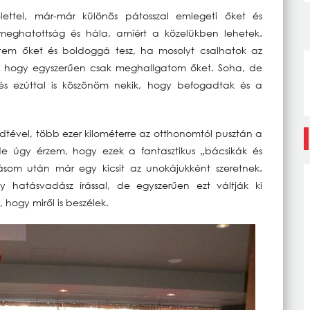
ettel, már-már különös pátosszal emlegeti őket és
meghatottság és hála, amiért a közelükben lehetek.
em őket és boldoggá tesz, ha mosolyt csalhatok az
i, hogy egyszerűen csak meghallgatom őket. Soha, de
s ezúttal is köszönöm nekik, hogy befogadtak és a
tével, több ezer kilométerre az otthonomtól pusztán a
e úgy érzem, hogy ezek a fantasztikus „bácsikák és
som után már egy kicsit az unokájukként szeretnek.
y hatásvadász írással, de egyszerűen ezt váltják ki
 hogy miről is beszélek.