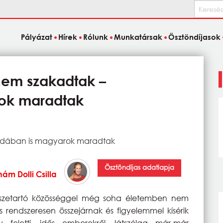
Keresés
Pályázat
Hírek
Rólunk
Munkatársak
Ösztöndíjasok
nem szakadtak –
ok maradtak
nadában is magyarok maradtak
Ösztöndíjas adatlapja
ám Dolli Csilla
 összetartó közösséggel még soha életemben nem
 rendszeresen összejárnak és figyelemmel kísérik
feletti, idős emberekről, látszólag már-már