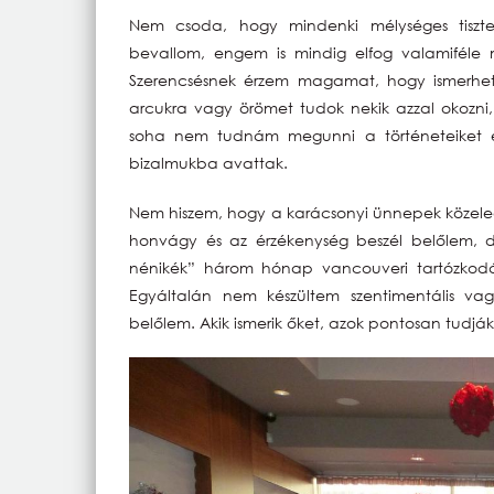
Nem csoda, hogy mindenki mélységes tisztel
bevallom, engem is mindig elfog valamiféle 
Szerencsésnek érzem magamat, hogy ismerhet
arcukra vagy örömet tudok nekik azzal okozn
soha nem tudnám megunni a történeteiket é
bizalmukba avattak.
Nem hiszem, hogy a karácsonyi ünnepek közeled
honvágy és az érzékenység beszél belőlem, d
nénikék” három hónap vancouveri tartózkodá
Egyáltalán nem készültem szentimentális vag
belőlem. Akik ismerik őket, azok pontosan tudják,