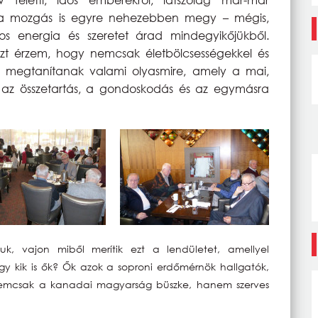
 a mozgás is egyre nehezebben megy – mégis,
os energia és szeretet árad mindegyikőjükből.
azt érzem, hogy nemcsak életbölcsességekkel és
em megtanítanak valami olyasmire, amely a mai,
s: az összetartás, a gondoskodás és az egymásra
k, vajon miből merítik ezt a lendületet, amellyel
gy kik is ők? Ők azok a soproni erdőmérnök hallgatók,
nemcsak a kanadai magyarság büszke, hanem szerves