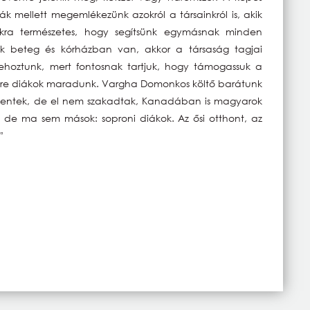
k mellett megemlékezünk azokról a társainkról is, akik
kra természetes, hogy segítsünk egymásnak minden
nk beteg és kórházban van, akkor a társaság tagjai
rehoztunk, mert fontosnak tartjuk, hogy támogassuk a
örökre diákok maradunk. Vargha Domonkos költő barátunk
elmentek, de el nem szakadtak, Kanadában is magyarok
 de ma sem mások: soproni diákok. Az ősi otthont, az
”