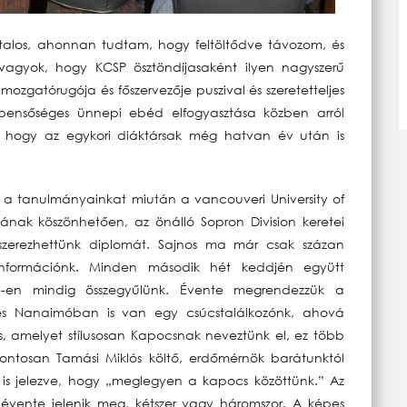
talos, ahonnan tudtam, hogy feltöltődve távozom, és
 vagyok, hogy KCSP ösztöndíjasaként ilyen nagyszerű
mozgatórugója és főszervezője puszival és szeretetteljes
 A bensőséges ünnepi ebéd elfogyasztása közben arról
 hogy az egykori diáktársak még hatvan év után is
 a tanulmányainkat miután a vancouveri University of
sának köszönhetően, az önálló Sopron Division keretei
 szerezhettünk diplomát. Sajnos ma már csak százan
 információnk. Minden második hét keddjén együtt
5-en mindig összegyűlünk. Évente megrendezzük a
és Nanaimóban is van egy csúcstalálkozónk, ahová
s, amelyet stílusosan Kapocsnak neveztünk el, ez több
ontosan Tamási Miklós költő, erdőmérnök barátunktól
 is jelezve, hogy „meglegyen a kapocs közöttünk.” Az
s évente jelenik meg, kétszer vagy háromszor. A képes