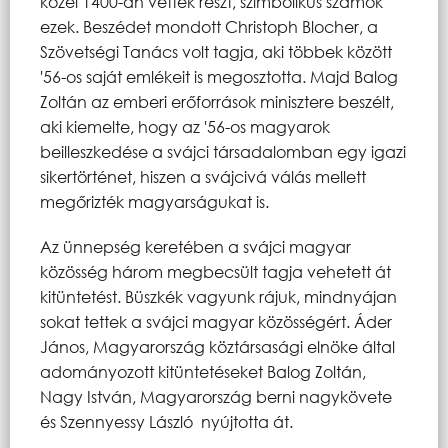
közel 1400-an vettek részt, szimbolikus számok
ezek. Beszédet mondott Christoph Blocher, a
Szövetségi Tanács volt tagja, aki többek között
'56-os saját emlékeit is megosztotta. Majd Balog
Zoltán az emberi erőforrások minisztere beszélt,
aki kiemelte, hogy az '56-os magyarok
beilleszkedése a svájci társadalomban egy igazi
sikertörténet, hiszen a svájcivá válás mellett
megőrizték magyarságukat is.
Az ünnepség keretében a svájci magyar
közösség három megbecsült tagja vehetett át
kitüntetést. Büszkék vagyunk rájuk, mindnyájan
sokat tettek a svájci magyar közösségért. Áder
János, Magyarország köztársasági elnöke által
adományozott kitüntetéseket Balog Zoltán,
Nagy István, Magyarország berni nagykövete
és Szennyessy László nyújtotta át.