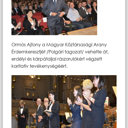
Ormós Ajtony a Magyar Köztársasági Arany
Érdemkeresztjét /Polgári tagozat/ vehette át,
erdélyi és kárpátaljai rászorulókért végzett
karitatív tevékenységéért.