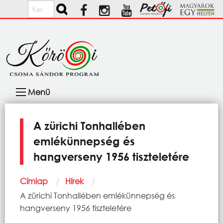
Ugrás a tartalomra
Keresés
Fő
Menü
navigáció
A zürichi Tonhallében
emlékünnepség és
hangverseny 1956 tiszteletére
Morzsa
Címlap
Hírek
Current:
A zürichi Tonhallében emlékünnepség és
hangverseny 1956 tiszteletére