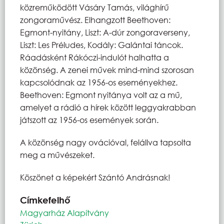
közreműködött Vásáry Tamás, világhírű
zongoraművész. Elhangzott Beethoven:
Egmont-nyitány, Liszt: A-dúr zongoraverseny,
Liszt: Les Préludes, Kodály: Galántai táncok.
Ráadásként Rákóczi-indulót halhatta a
közönség. A zenei művek mind-mind szorosan
kapcsolódnak az 1956-os eseményekhez.
Beethoven: Egmont nyitánya volt az a mű,
amelyet a rádió a hírek között leggyakrabban
játszott az 1956-os események során.
A közönség nagy ovációval, felállva tapsolta
meg a művészeket.
Köszönet a képekért Szántó Andrásnak!
Címkefelhő
Magyarház Alapítvány