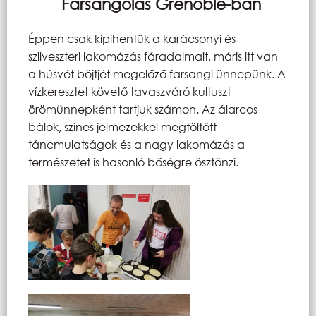
Farsangolás Grenoble-ban
Éppen csak kipihentük a karácsonyi és
szilveszteri lakomázás fáradalmait, máris itt van
a húsvét böjtjét megelőző farsangi ünnepünk. A
vízkeresztet követő tavaszváró kultuszt
örömünnepként tartjuk számon. Az álarcos
bálok, színes jelmezekkel megtöltött
táncmulatságok és a nagy lakomázás a
természetet is hasonló bőségre ösztönzi.