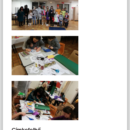
Címkefelhő