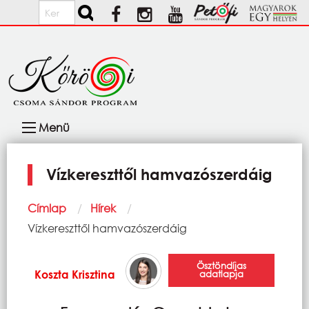
Ugrás a tartalomra
Keresés
Fő
Menü
navigáció
Vízkereszttől hamvazószerdáig
Morzsa
Címlap
Hírek
Current:
Vízkereszttől hamvazószerdáig
Ösztöndíjas
Koszta Krisztina
adatlapja