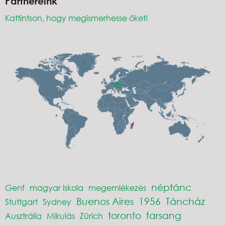
Partnereink
Kattintson, hogy megismerhesse őket!
néptánc
Genf
magyar iskola
megemlékezés
Buenos Aires
1956
Táncház
Stuttgart
Sydney
toronto
farsang
Ausztrália
Mikulás
Zürich