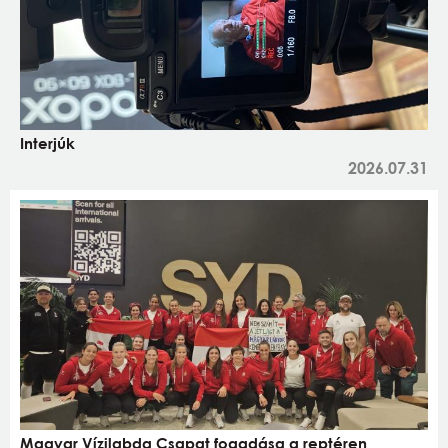
Interjúk
2026.07.31
Magyar Vízilabda Csapat fogadása a reptéren