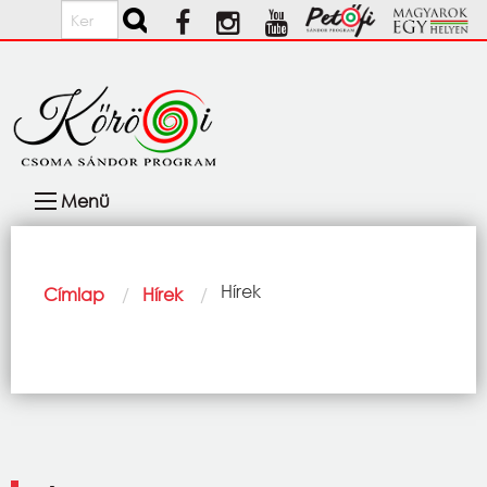
Ugrás a tartalomra
Keresés
Fő
Menü
navigáció
Morzsa
Current:
Hírek
Címlap
Hírek