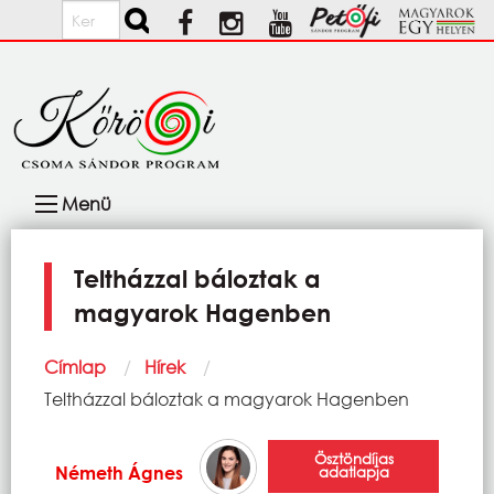
Ugrás a tartalomra
Keresés
Fő
Menü
navigáció
Teltházzal báloztak a
magyarok Hagenben
Morzsa
Címlap
Hírek
Current:
Teltházzal báloztak a magyarok Hagenben
Ösztöndíjas
Németh Ágnes
adatlapja