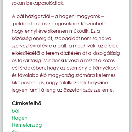
sokan bekapcsolódtak.
A bál házigazdái – a hageni magyarok –
példaértékű összefogásuknak köszönhető,
hogy ennyi éve sikeresen működik. Ez a
közösség energiát, szabadidőt nem sajnálva
szervezi évről évre a bált, a meghívók, az ételek
elkészítésétől a terem díszítésén át a kiszolgálásig
és takarításig. Mindenki kiveszi a részét a közös
cél érdekében, hogy az esemény a környékbeli,
és távolabb élő magyarság számára kellemes
kikapcsolódás, nagy találkozások helyszíne
legyen, amit átleng az összetartozás szelleme.
Címkefelhő
bál
Hagen
Németország
ősz