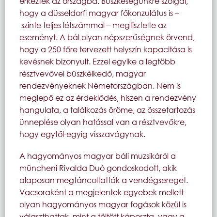
érkeztek az országba. Büszkeségünkre szolgál,
hogy a düsseldorfi magyar főkonzulátus is –
szinte teljes létszámmal – megtisztelte az
eseményt. A bál olyan népszerűségnek örvend,
hogy a 250 főre tervezett helyszín kapacitása is
kevésnek bizonyult. Ezzel egyike a legtöbb
résztvevővel büszkélkedő, magyar
rendezvényeknek Németországban. Nem is
meglepő ez az érdeklődés, hiszen a rendezvény
hangulata, a találkozás öröme, az összetartozás
ünneplése olyan hatással van a résztvevőkre,
hogy egytől-egyig visszavágynak.
A hagyományos magyar báli muzsikáról a
müncheni Rivalda Duó gondoskodott, akik
alaposan megtáncoltatták a vendégsereget.
Vacsoraként a megjelentek egyebek mellett
olyan hagyományos magyar fogások közül is
választhattak, mint a töltött káposzta, vagy a