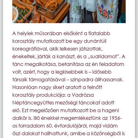
A helyiek műsorában elsőként a fiatalabb
korosztály mutatkozott be egy dunántúli
koreográfiával, akik lelkesen játszottak,
énekeltek, járták a kanászt, és a „sudridomot”. A
tánc megalkotása, betanítása az én feladatom
volt, azért, hogy a legkisebbek is – idősebb
társaik támogatásával – színpadra állhassanak.
Hasonlóan nagy sikert aratott a felnőtt
korosztály produkciója: a Vadrózsa
Néptáncegyüttes mezőségi táncokat adott
elő. Ezt megelőzően mutatkozott be a hageni
dalkör is. Illő énekkel megemlékeztünk az 1956-
os forradalom 60. évfordulójáról, majd vidám
őszi dalokat hallhattunk, amibe a közönségből is