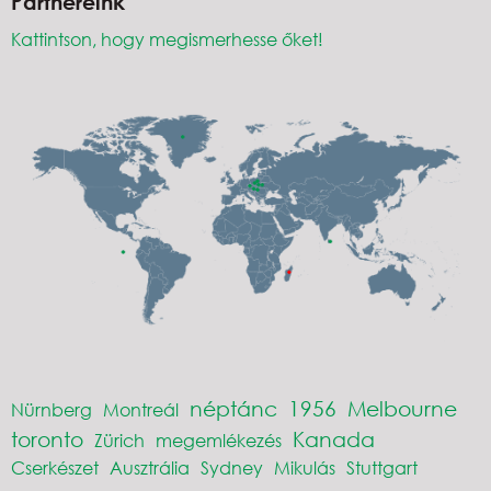
Partnereink
Kattintson, hogy megismerhesse őket!
néptánc
1956
Melbourne
Nürnberg
Montreál
toronto
Kanada
Zürich
megemlékezés
Cserkészet
Ausztrália
Sydney
Mikulás
Stuttgart