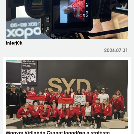
Interjúk
2026.07.31
Magyar Vízilabda Csapat fogadása a reptéren