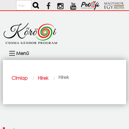
Ugrás a tartalomra
Keresés
Fő
Menü
navigáció
Morzsa
Current:
Hírek
Címlap
Hírek