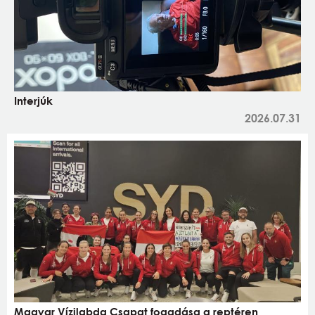
Interjúk
2026.07.31
Magyar Vízilabda Csapat fogadása a reptéren