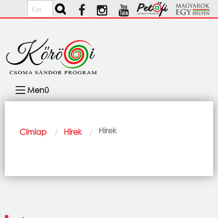
Ugrás a tartalomra
Keresés
Fő
Menü
navigáció
Morzsa
Current:
Hírek
Címlap
Hírek