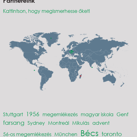
Partnereink
Kattintson, hogy megismerhesse őket!
1956
Stuttgart
megemlékezés
magyar iskola
Genf
farsang
Sydney
Montreál
Mikulás
advent
Bécs
toronto
56-os megemlékezés
München