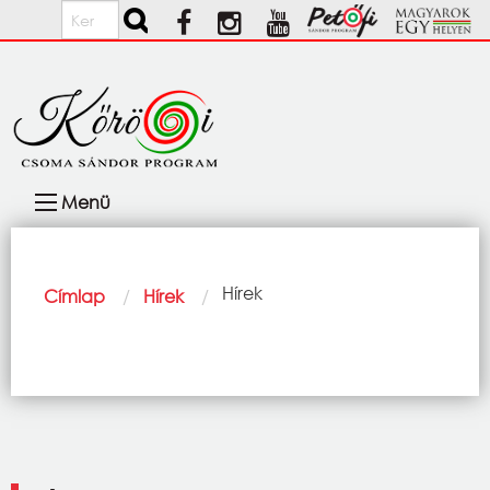
Ugrás a tartalomra
Keresés
Fő
Menü
navigáció
Morzsa
Current:
Hírek
Címlap
Hírek