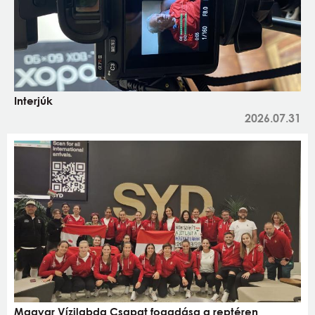
Interjúk
2026.07.31
Magyar Vízilabda Csapat fogadása a reptéren